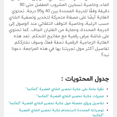
الماء، وخاصية تسخين المشروب المفضل حتى 90
دقيقة وفقًا للدرجة المحددة بين 40 و95⁢ درجة. ⁣تحتوي
الغلاية أيضًا​ على ⁢مصفاة متحركة لتخدير‌ وتصفية ​الشاي
حسب الرغبة، ‍وخاصية التوقف التلقائي عند ⁢الوصول إلى
الدرجة المحددة، وحماية من الغليان​ الجاف. كما تحتوي
على​ شاشة عرض رقمية مع مفاتيح للتحكم. تعد هذه
الغلاية ⁣الزجاجية الرقمية تحفة فعلاً، وسوف نشارككم
تفاصيل أكثر ‍حول تجربتنا بها في هذه المراجعة. دعونا
نبدأ!
جدول المحتويات :
نظرة⁣ عامة على غلاية تحضير الشاي⁤ الفضية “كمكسا”
مميزات غلاية تحضير الشاي الفضية “كمكسا”
تفاصيل⁣ ورؤى مفصلة حول⁣ غلاية تحضير الشاي الفضية “كمكسا”
توصياتنا ⁢المحددة لاستخدام غلاية تحضير الشاي الفضية
“كمكسا