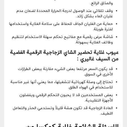
والمذاق الرائع.
وقف تلقائي ⁢عند الوصول لدرجة ‍الحرارة المحددة لضمان عدم
غليان الماء⁢ بشكل زائد.
حماية من الغليان الجاف للحفاظ على ⁤سلامة ⁢الغلاية واستخدامها
لفترة طويلة.
شاشة عرض رقمية مع مفاتيح تحكم سهلة الاستخدام لتنظيم
وظائف الغلاية بسهولة.
عيوب غلاية تحضير الشاي الزجاجية الرقمية‍ الفضية
من السيف غاليري :
قد يكون ‍السعر مرتفعا​ بعض الشيء مقارنة ببعض ⁣الطرازات
الأخرى في السوق.
تحتاج إلى وصلة كهربائية لتشغيلها، مما ‌يعني أنها ​غير مناسبة
للاستخدام في الهواء الطلق.
بعض المستخدمين ⁣قد لا ​يحبون التحكم الرقمي ‌ويفضلون
الأجهزة التقليدية.
المادة الزجاجية قد تكون هشة قليلاً وتستدعي الحذر والتعامل
اللطيف.