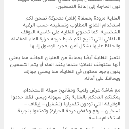
دون‌ الحاجة‌ إلى إعادة التسخين.
الغلاية مزودة بمصفاة (فلتر) متحركة تضمن لكم
استخدام الشاي المطلوب وتصفيته حسب الرغبة
الشخصية. كما تحتوي الغلاية على خاصية ‍التوقف
التلقائي التي تتيح لكم ضبط⁢ درجة حرارة الماء المفضلة
والحفاظ عليها بشكل آمن بمجرد الوصول إليها.
تتميز⁢ الغلاية أيضًا بحماية من الغليان الجاف، ⁣مما ​يعني
أنها ستتوقف تلقائيًا عندما ⁤ينفد الماء أو⁤ يتم التسخين
بدون ⁢وجود محتوى في الغلاية، مما يحمي جهازك
ويحافظ على أمانه.
مع شاشة⁤ عرض ‌رقمية ومفاتيح سهلة ‌الاستخدام،
يمكنكم التحكم بالغلاية بكل سهولة ويسر.​ فقط حددوا
⁤الوظيفة التي تودون تفعيلها ⁣(تشغيل – إيقاف –
‌تسخين – رفع‌ وخفض⁢ درجة الحرارة) وتمتعوا بتجربة
استخدام سلسة.