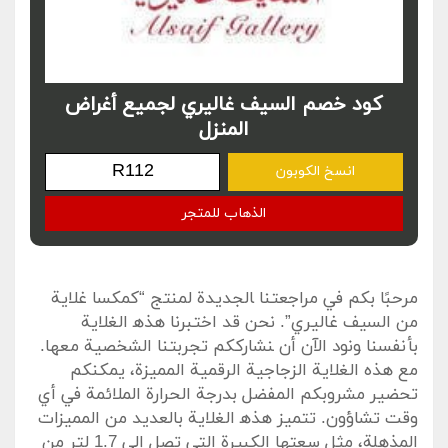
كود خصم السيف غاليري لجميع أغراض
المنزل
انسخ الكوبون
الذهاب للمتجر
مرحبًا ⁢بكم في مراجعتنا ‍الجديدة لمنتج “كمكسا غلاية
من السيف غاليري”. ⁢نحن قد اختبرنا هذه‍ الغلاية​
بأنفسنا ‍ونود الآن أن ‍نشارككم تجربتنا الشخصية معها.
مع هذه الغلاية ‌الزجاجية الرقمية المميزة، يمكنكم
تحضير مشروبكم المفضل بدرجة الحرارة الملائمة في أي⁣
وقت تشاؤون. تتميز هذه‍ الغلاية بالعديد من المميزات
المذهلة، مثل سعتها الكبيرة​ التي ​تصل إلى 1.7 لتر من