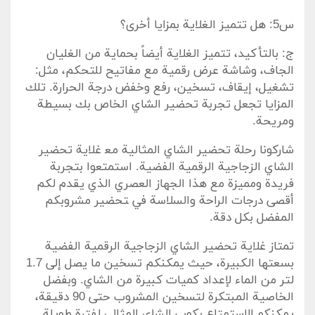
س5: هل تتميز الغلاية بمزايا أخرى؟
ج: بالتأكيد، تتميز الغلاية أيضاً بحماية من الغليان
الجاف، وشاشة عرض رقمية مع مفاتيح للتحكم، مثل:
تشغيل، إيقاف، تسخين، رفع‌ وخفض ⁣درجة الحرارة. تلك
⁤المزايا تجعل تجربة تحضير الشاي ​الخاص ‌بك ⁣بسيطة
ومريحة.
شاركونا رحلة تحضير الشاي المثالية⁤ مع‍ غلاية ​تحضير
الشاي الزجاجية الرقمية الفضية. استمتعوا بتجربة
فريدة ومميزة مع هذا الجهاز العصري الذي يقدم لكم
أقصى ⁢درجات الراحة والسلاسة في ‍تحضير مشروبكم
المفضل بكل دقة.
تمتاز غلاية تحضير الشاي الزجاجية الرقمية الفضية
بسعتها الكبيرة، حيث يمكنكم تسخين ما يصل إلى 1.7
لتر من‌ الماء لإعداد ⁣كميات كبيرة من الشاي. وبفضل
الخاصية المبتكرة لتسخين المشروب ​حتى 90 دقيقة،
يمكنكم‍ الاستمتاع بكوب الشاي المثالي ​لفترة طويلة