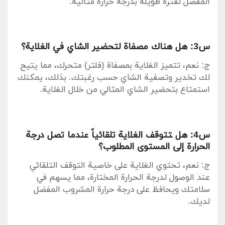
المفضل لفترة طويلة بدرجة حرارة⁢ مثالية.
س3: هل هناك مصفاة لتحضير الشاي في الغلاية؟
ج: نعم، تتميز الغلاية بمصفاة (فلتر) متحرك،⁢ مما يتيح⁣
لك تخدير وتصفية الشاي حسب رغبتك. بذلك، يمكنك
استمتاع ​بتحضير الشاي المثالي⁤ من خلال الغلاية.
س4: هل ‍تتوقف الغلاية تلقائياً عندما تصل درجة
الحرارة ⁤إلى ⁣المستوى ​المطلوب؟
ج: نعم، تحتوي الغلاية على خاصية التوقف التلقائي
عند الوصول لدرجة الحرارة المختارة، مما يسهم في
سلامتك ويحافظ على درجة⁣ حرارة المشروب⁣ المفضل
لديك.