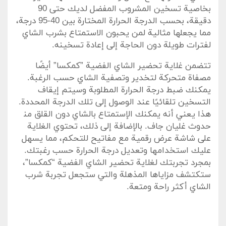
بخاصية تسخين المشروب المفضل​ لديك​ حتى 90
دقيقة، بحسب الدرجة ⁣الحرارة المختارة بين⁣ 40-95 درجة،
مما يجعلها مثالية لمن يحبون الاستمتاع بشرب ⁢الشاي
لفترات طويلة دون الحاجة إلى إعادة تسخينه.
تتضمن غلاية تحضير الشاي الفضية ‌”كمكسا” ​أيضًا⁢
مصفاة متحركة لتخدير وتصفية الشاي حسب الرغبة.
يمكنك ⁣ضبط درجة الحرارة المطلوبة وسيتم إيقاف
التسخين تلقائيًا ⁢عند الوصول إلى تلك الدرجة المحددة.
هذا يعني أنه يمكنك الإستمتاع بالشاي دون ‌القلق من‍
حدوث غليان جاف. بالإضافة إلى ذلك، تحتوي الغلاية
على شاشة⁣ عرض رقمية مع مفاتيح للتحكم، مما يسهل
عليك‌ استخدامها وتعديل درجة الحرارة حسب رغبتك.
بمجرد تجربتك لغلاية تحضير الشاي الفضية “كمكسا”،
ستكتشف مزاياها المذهلة والتي ستجعل تجربة شرب
الشاي أكثر راحة ومتعة.