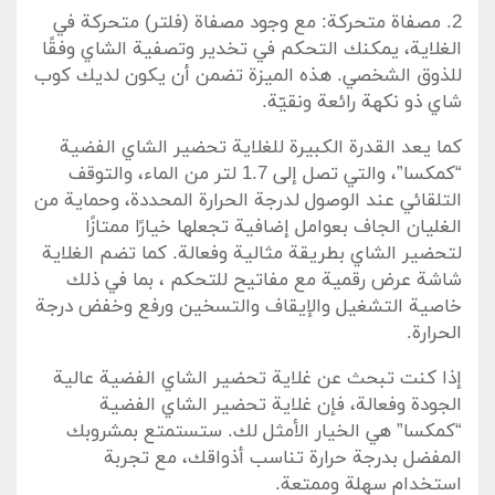
2. مصفاة متحركة: مع وجود مصفاة (فلتر)⁣ متحركة في
الغلاية، يمكنك التحكم ‌في⁣ تخدير وتصفية الشاي وفقًا⁤
للذوق الشخصي. هذه الميزة تضمن أن يكون لديك كوب
شاي ذو نكهة⁢ رائعة ونقيّة.
كما يعد القدرة الكبيرة للغلاية تحضير ⁤الشاي⁢ الفضية
“كمكسا”،​ والتي تصل إلى 1.7 لتر من الماء، والتوقف
التلقائي⁢ عند الوصول لدرجة الحرارة المحددة، وحماية من
الغليان الجاف بعوامل ​إضافية تجعلها خيارًا ممتازًا⁢
لتحضير الشاي​ بطريقة مثالية وفعالة. كما تضم الغلاية
شاشة عرض رقمية مع مفاتيح للتحكم⁢ ، بما في ذلك
خاصية التشغيل⁣ والإيقاف والتسخين ورفع وخفض درجة
الحرارة.
إذا كنت تبحث عن غلاية تحضير الشاي الفضية عالية
الجودة وفعالة، فإن غلاية تحضير​ الشاي الفضية
“كمكسا” هي الخيار ⁢الأمثل ​لك. ستستمتع بمشروبك
المفضل⁤ بدرجة حرارة تناسب أذواقك، مع ⁣تجربة⁤
استخدام سهلة وممتعة.