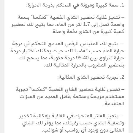
1. سعة كبيرة ومرونة في التحكم⁣ بدرجة الحرارة:
– ⁢تتميز غلاية تحضير الشاي الفضية “كمكسا” بسعة‌
واسعة تصل ⁣إلى ​1.7 ​لتر من الماء، ⁤مما يتيح لك تحضير
كمية كبيرة من الشاي دفعة واحدة.
​ – يتيح لك المقياس الرقمي المدمج التحكم في درجة
حرارة ‍الماء‍ حسب تفضيلاتك، حيث يمكنك اختيار درجة
حرارة تتراوح بين 40-95 درجة مئوية، مما يسمح لك
بتحضير المشروب بالحرارة المثالية‌ لك.
2.‍ تجربة تحضير الشاي المثالية:
– تضمن ⁢غلاية ‍تحضير⁤ الشاي الفضية “كمكسا” ​تجربة
⁣مستخدم مريحة وممتعة بفضل العديد من الميزات
المتقدمة.
‍ – يتميز الفلتر المتحرك في ⁢الغلاية بإمكانية ⁤تخدير
وتصفية الشاي حسب رغبتك، مما يوفر لك الشاي
المثالي دون وجود أي رواسب أو شوائب.