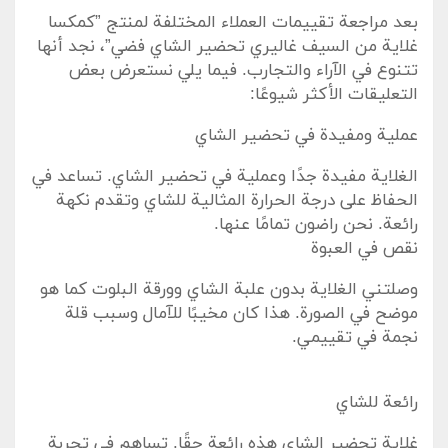
بعد ⁣مراجعة تقييمات العملاء المختلفة لمنتج ⁣”كمكسا
غلاية من السيف غاليري تحضير الشاي فضي”، نجد أنها
تتنوع في الآراء‍ والتجارب. فيما يلي نستعرض بعض‌
التعليقات الأكثر شيوعًا:
عملية ومفيدة⁤ في تحضير الشاي
الغلاية مفيدة جدًا وعملية في​ تحضير الشاي. تساعد‌ في
الحفاظ على⁣ درجة⁣ الحرارة ​المثالية‌ للشاي وتقدم نكهة
رائعة. نحن راضون تمامًا عنها.
نقص في العبوة
وصلتني الغلاية بدون علبة ⁤الشاي وورقة‌ البلوت⁣ كما هو
موضح في الصورة. هذا كان مخيبًا للآمال وسبب ​قلة
نجمة في تقييمي.
رائعة للشاي
غلاية تحضير⁤ الشاي هذه ⁢رائعة حقًا. تساهم في تجربة