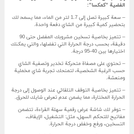
الفضية ⁢”كمكسا”:
– سعة كبيرة‌ تصل إلى 1.7 لتر من ⁤الماء، مما يسمح‍ لك
بتحضير كمية كبيرة من الشاي دفعة واحدة.
– تتميز بخاصية ⁣تسخين مشروبك ⁣المفضل حتى 90
دقيقة، بحسب‌ درجة الحرارة ⁤التي تفضلها، والتي يمكنك
اختيارها بين 40-95 درجة.
– تحتوي على مصفاة متحركة ⁢تخدير وتصفية الشاي
حسب الرغبة ⁤الشخصية، ⁣لتمنحك تجربة شاي مخملية
ومنعشة.
– تتميز بخاصية التوقف التلقائي عند الوصول إلى درجة
الحرارة المختارة، مما يضمن عدم⁤ تعرض شايك للحرق.
– ‍توفر لك شاشة عرض رقمية سهلة القراءة، تتضمن
مفاتيح للتحكم السهل، مثل: التشغيل، الإيقاف،
التسخين، ورفع وخفض درجة ⁤الحرارة.