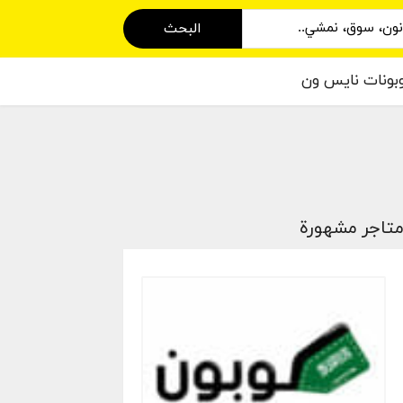
البحث
بونات نايس ون
تاجر مشهورة