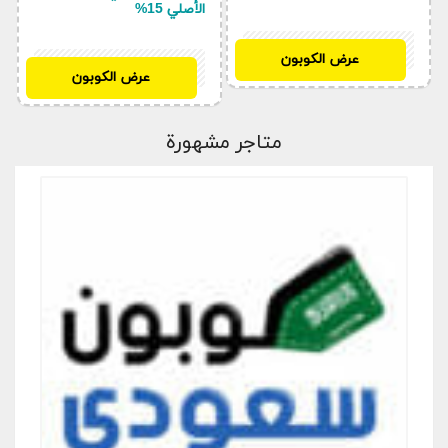
الأصلي 15%
BF97
عرض الكوبون
KSD
عرض الكوبون
متاجر مشهورة