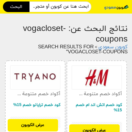
البحث
نتائج البحث عن: vogacloset-
coupons
كوبون سعودي
SEARCH RESULTS FOR
>
'VOGACLOSET-COUPONS'
أكواد خصم متنوعة كوبون
أكواد خصم متنوعة كوبون
كود خصم اتش اند ام خصم
كود خصم ترايانو خصم 15%
15%
REZ
عرض الكوبون
PH653
عرض الكوبون