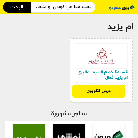
البحث
ام يزيد
قسيمة خصم السيف غاليري
ام يزيد فعال
N110
عرض الكوبون
متاجر مشهورة