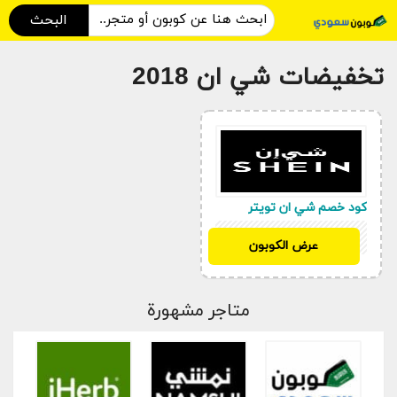
البحث
تخفيضات شي ان 2018
كود خصم شي ان تويتر
SWE
عرض الكوبون
متاجر مشهورة