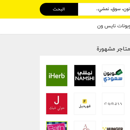
البحث
بونات نايس ون
تاجر مشهورة