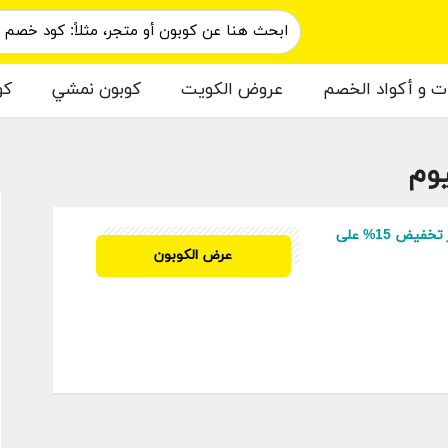
ات و أكواد الخصم
عروض الكويت
كوبون نمشي
كو
وم
م
كود خصم ديم للعطور تخفيض 15% على
ADMSAH20
عرض الكوبون