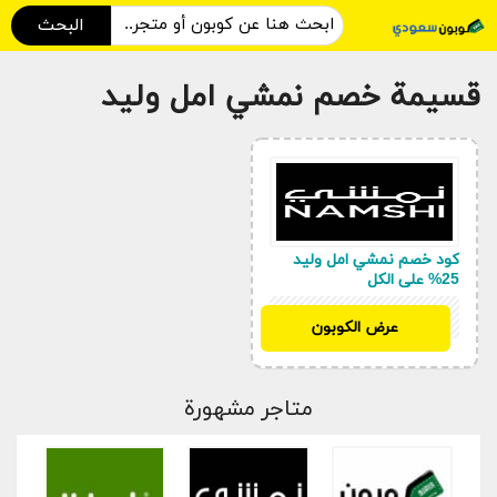
البحث
قسيمة خصم نمشي امل وليد
كود خصم نمشي امل وليد
25% على الكل
SH33
عرض الكوبون
متاجر مشهورة