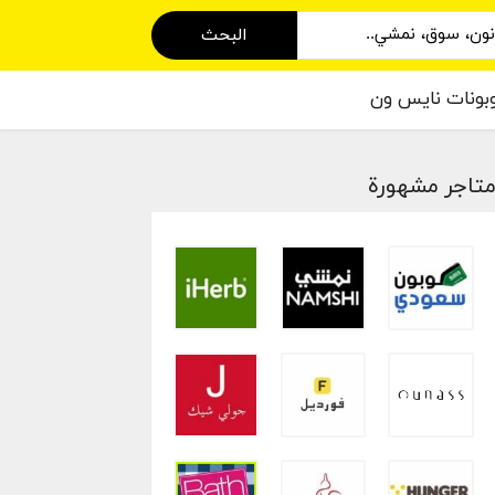
البحث
بونات نايس ون
تاجر مشهورة