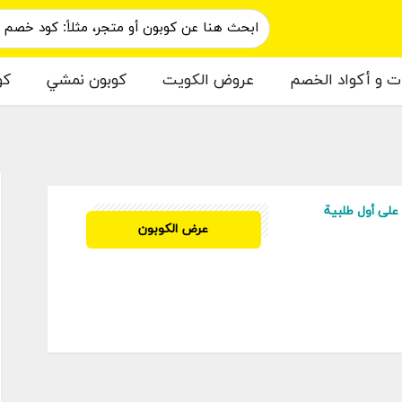
ات و أكواد الخصم
عروض الكويت
كوبون نمشي
كو
م
BF97
عرض الكوبون