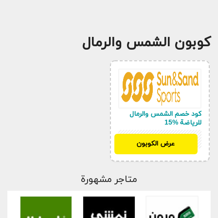
كوبون الشمس والرمال
كود خصم الشمس والرمال
للرياضة %15
BK15
عرض الكوبون
متاجر مشهورة