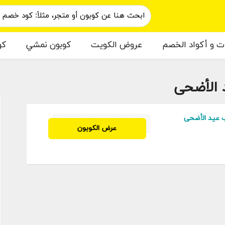
ات و أكواد الخصم
عروض الكويت
كوبون نمشي
كو
الأضحى
م
 عيد الأضحى
CTW5407
عرض الكوبون