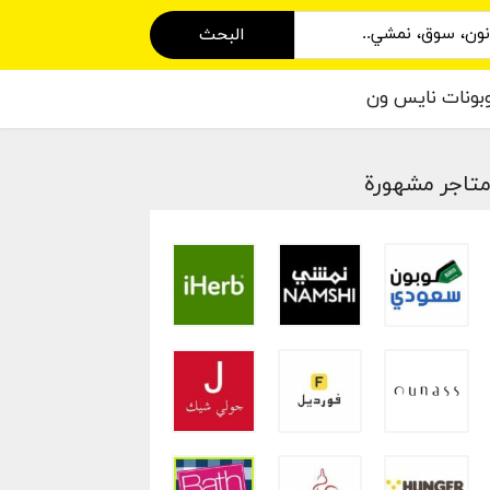
البحث
بونات نايس ون
تاجر مشهورة