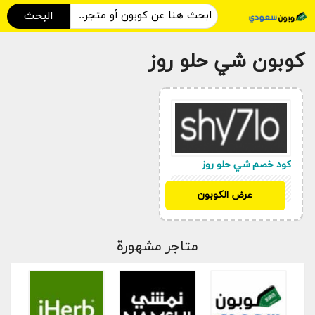
البحث
كوبون شي حلو روز
كود خصم شي حلو روز
DMITAD10
عرض الكوبون
متاجر مشهورة