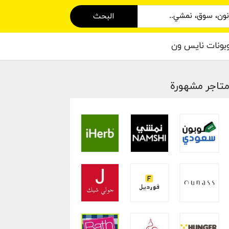
البحث
بونات نايس ون
تاجر مشهورة