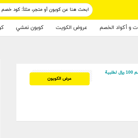
ات و أكواد الخصم
عروض الكويت
كوبون نمشي
كو
م
كود خصم فورديل خصم 100 ريال لطلبية
CODE100
عرض الكوبون