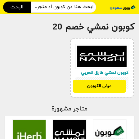
البحث
كوبون نمشي خصم 20
كوبون نمشي طارق الحربي
SH32
عرض الكوبون
متاجر مشهورة