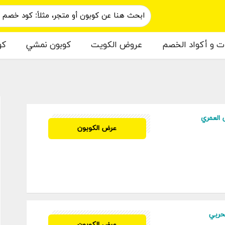
ات و أكواد الخصم
عروض الكويت
كوبون نمشي
كو
م
العمري
SH32
عرض الكوبون
حربي
SH32
عرض الكوبون