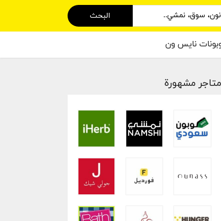
البحث
بونات نايس ون
تاجر مشهورة