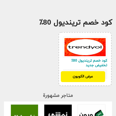
كود خصم ترينديول 80٪
كود خصم ترينديول 80٪
تخفيض جديد
TYBK
عرض الكوبون
متاجر مشهورة