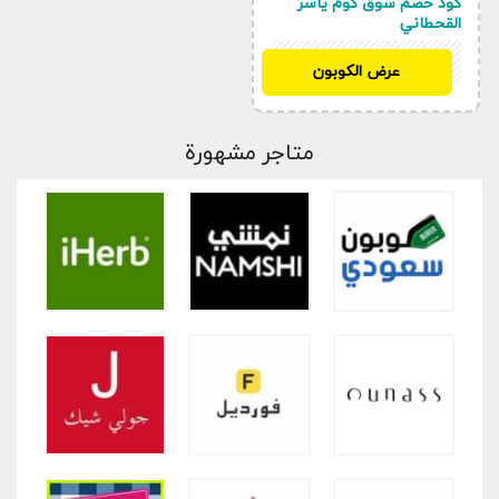
كود خصم سوق كوم ياسر
القحطاني
BTSSA10
عرض الكوبون
متاجر مشهورة