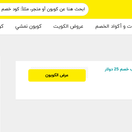
ات و أكواد الخصم
عروض الكويت
كوبون نمشي
كو
م
25 دولار
ILIATE20
عرض الكوبون