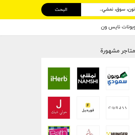
البحث
بونات نايس ون
تاجر مشهورة