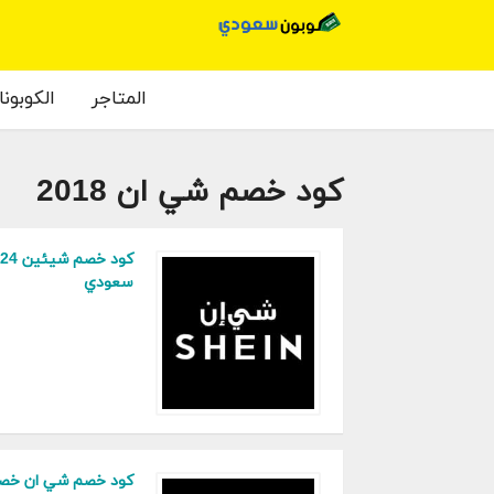
المتاجر
الكوبون
كود خصم شي ان 2018
سعودي