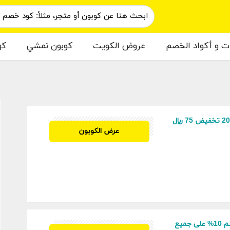
ات و أكواد الخصم
عروض الكويت
كوبون نمشي
كو
م
كود خصم شيئين 2024 تخفيض 75 ريال
SAO
عرض الكوبون
كود خصم شي ان خصم 10% على جميع
SAO