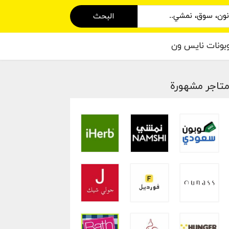
البحث
بونات نايس ون
تاجر مشهورة