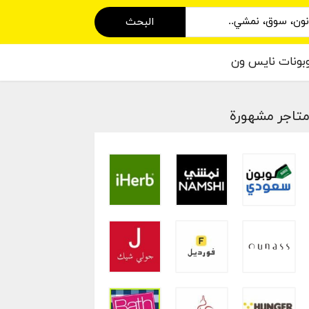
البحث
بونات نايس ون
تاجر مشهورة