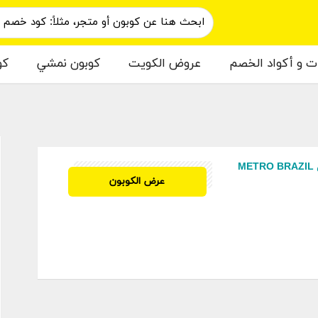
ات و أكواد الخصم
عروض الكويت
كوبون نمشي
كو
م
كود خصم مترو برازيل METRO BRAZIL
SAH
عرض الكوبون