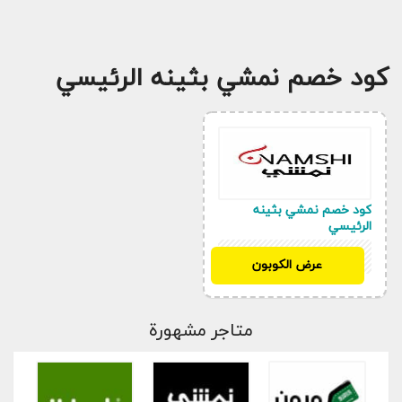
كود خصم نمشي بثينه الرئيسي
كود خصم نمشي بثينه
الرئيسي
SH32
عرض الكوبون
متاجر مشهورة