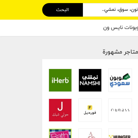
البحث
بونات نايس ون
تاجر مشهورة