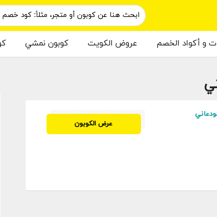
ات و أكواد الخصم
عروض الكويت
كوبون نمشي
كو
ي
م
ودعاني
YNY
عرض الكوبون