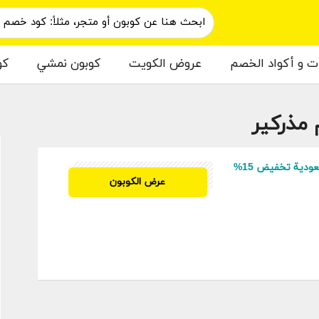
ات و أكواد الخصم
عروض الكويت
كوبون نمشي
كو
مذركير
م
كود خصم مذركير السعودية تخفيض 15%
EXK41
عرض الكوبون