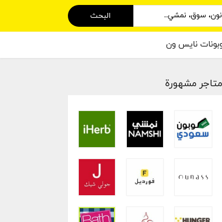
البحث
بونات نايس ون
تاجر مشهورة