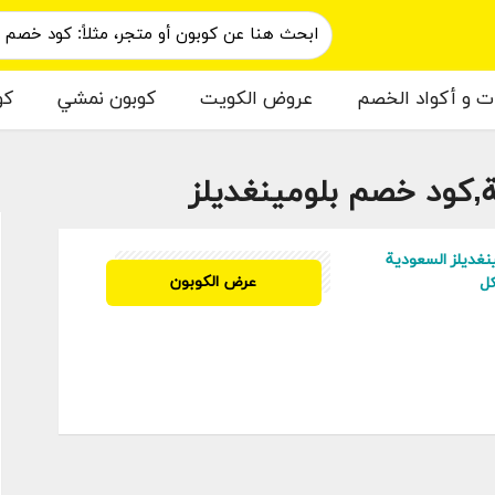
ات و أكواد الخصم
عروض الكويت
كوبون نمشي
كو
ة,كود خصم بلومينغديلز
م
غديلز السعودية
SAH5
عرض الكوبون