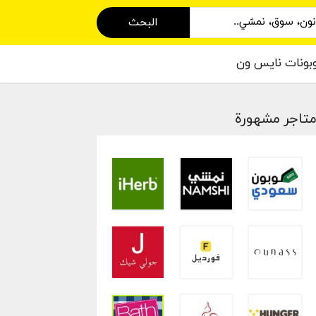
البحث
بونات نايس ون
تاجر مشهورة