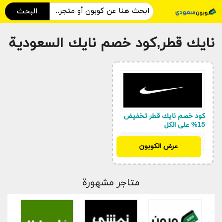
البحث
نايك قطر,كود خصم نايك السعودية
كود خصم نايك قطر تخفيض
15% على الكل
SAH5
عرض الكوبون
متاجر مشهورة