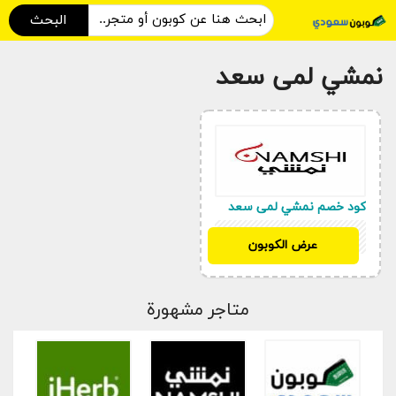
البحث
نمشي لمى سعد
كود خصم نمشي لمى سعد
SH32
عرض الكوبون
متاجر مشهورة