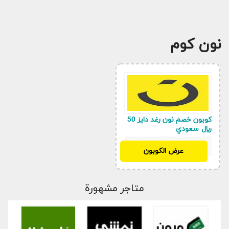
نون كوم
كوبون خصم نون رغد دايز 50
ريال سعودي
YNY
عرض الكوبون
متاجر مشهورة