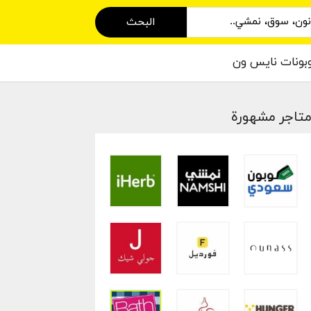
البحث
بونات نايس ون
تاجر مشهورة