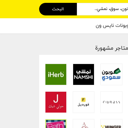
البحث
بونات نايس ون
تاجر مشهورة