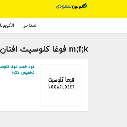
المتاجر
الكوبون
m;f;k فوغا كلوسيت افنان الباتل
كود خصم فوغا كلوسيت
تخفيض 22%