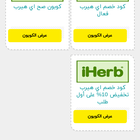
قيمة المشتريات 40 دولار او اكثر يساوي 150 ريال
كود خصم اي هيرب
كوبون صح اي هيرب
سعودي كي لا تنقص قيمة مشتريات العميل عن 40
فعال
دولار تعطي شركة اي هيرب خصم 10% علي قيمة
الشحن .
CTW5407
CTW5407
عرض الكوبون
عرض الكوبون
كود خصم اي هيرب
تخفيض 10% على أول
طلب
CTW5407
عرض الكوبون