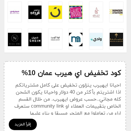
كود تخفيض اي هيرب عمان 10%
احيانا ايهيرب ينزلون تخفيض على كامل مشترياتكم
اذا اشتريتم بأكثر من 40 دولار واحيانا يكون الشحن
كله مجاني..حسب عروض ايهيرب. من خلال القسم
الخاص بتقييمات العملاء او community link ستعرف
اراء من تعاملوا مع المتجر مسبقا و بناء عليها
ستستفيد كثيرا و ستعرف ما اذا كان هذا المنتج يصلح
إقرأ المزيد
لك ام لا . لمعرفة اذا كان هناك رسوم ام لا اتصل بشركة