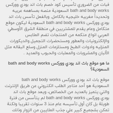
فبات من الضروري تأسيس كود خصم باث اند بودي ووركس
bath and body works السعودية منصه بمساهمه عربيه
وتحديداً مغربيه خليجيه بالكامل, وبالفعل تأسس باث اند
بودي ووركس bath and body works السعودية ليكون موقع
متكامل وعام يقدم للمشتريين في منطقة الشرق الأوسطي
العربي انواع متكمه من المنتجات تضم الملابس
والإلكترونيات والعطور ومستحضرات التجميل والديكورات
المنزليه وادوات الطبخ ومستلزمات المنزل وسلع البقاله مثل
الألبان والمشروبات والمعلبات والحبوب والعديد .
ما هو موقع باث اند بودي ووركس bath and body works
السعودية؟
موقع باث اند بودي ووركس bath and body works
السعودية هو أحد متاجر الطلب الكتروني عن طريق الإنترنت
والتي يتميز بالعديد من الخصائص، ويعد موقع باث اند
بودي ووركس bath and body works لم يتأسس من فترة
طويلة بل كان أول تأسيسه عام منذ 3 سنوات تقريبا ولكنة
تمكن بشجميع كبير علي جذب الملايين من الزوار وذلك