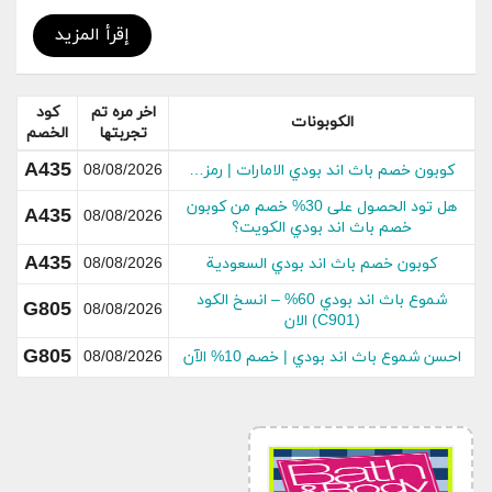
السعودية 20% ، دوت كوم من اشهر التطبيقات
الالكترونية المتواجدة حاليا وهو يوميا يمنح العديد من
إقرأ المزيد
اكواد و كودات خصم باث اند بودي ووركس bath and
body works السعودية بكثرة على جميع المنتجات ،
واحيانا يقوم الموقع بمنح كود خصم باث اند بودي ووركس
اخر مره تم
كود
الكوبونات
bath and body works السعودية 20% على جميع
تجربتها
الخصم
المنتجات المتواجدة للبيع على الموقع .
A435
كوبون خصم باث اند بودي الامارات | رمز…
08/08/2026
جدول باحدث كوبون خصم باث اند بودي ووركس المتوفرة
هل تود الحصول على 30% خصم من كوبون
A435
08/08/2026
خصم باث اند بودي الكويت؟
حالة
رمز
عنوان اكواد الخصم
A435
كوبون خصم باث اند بودي السعودية
الكوبون
08/08/2026
الكود
كوبون باث اند بودي ووركس السعودية
شموع باث اند بودي 60% – انسخ الكود
G805
فعال
08/08/2026
G805
(C901) الان
2022
G805
احسن شموع باث اند بودي | خصم 10% الآن
08/08/2026
كود خصم باث اند بودي ووركس على
حصري
G805
جميع الطلبيات
كوبون باث اند بودي ووركس على جميع
جديد
G805
منتجات المتجر
كوبون خصم باث اند بودي ووركس مصر
حصري
G805