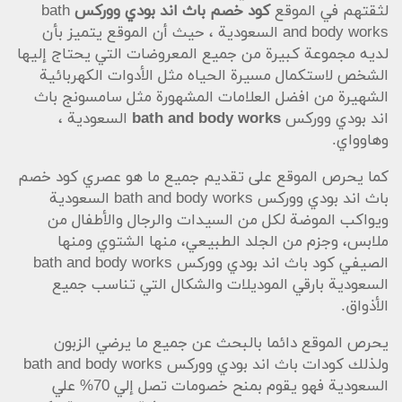
لثقتهم في الموقع
كود خصم باث اند بودي ووركس
bath
and body works السعودية ، حيث أن الموقع يتميز بأن
لديه مجموعة كبيرة من جميع المعروضات التي يحتاج إليها
الشخص لاستكمال مسيرة الحياه مثل الأدوات الكهربائية
الشهيرة من افضل العلامات المشهورة مثل سامسونج باث
اند بودي ووركس
bath and body works
السعودية ،
وهاوواي.
كما يحرص الموقع على تقديم جميع ما هو عصري كود خصم
باث اند بودي ووركس bath and body works السعودية
ويواكب الموضة لكل من السيدات والرجال والأطفال من
ملابس، وجزم من الجلد الطبيعي، منها الشتوي ومنها
الصيفي كود باث اند بودي ووركس bath and body works
السعودية بارقي الموديلات والشكال التي تناسب جميع
الأذواق.
يحرص الموقع دائما بالبحث عن جميع ما يرضي الزبون
ولذلك كودات باث اند بودي ووركس bath and body works
السعودية فهو يقوم بمنح خصومات تصل إلي 70% علي