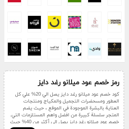
رمز خصم عود ميلانو رغد دايز
كود خصم عود ميلانو رغد دايز يصل الي 20% علي كل
العطور ومسحضرات التجميل والمكياج ومنتجات
العناية بالبشرة الموجودة في الموقع ، حيث يضم
المتجر سلسلة كبيرة من افضل واهم المستلزمات التي.
خصم عود ميلانو رغد دايز يصل إلى أكثر من 40% حيث
يمكنك عن طريقه الحصول علي جميع طلبياتك من