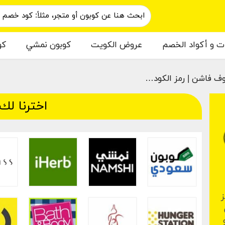
ات و أكواد الخصم
عروض الكويت
كوبون نمشي
كو
ف فاشن | رمز الكود…
اخترنا لك
ز
vogaclos و