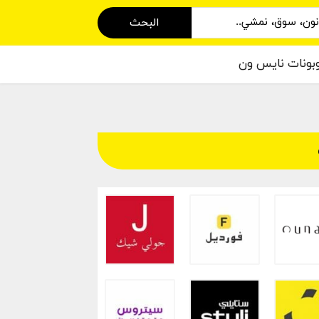
البحث
بونات نايس ون