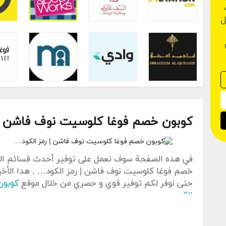
ل
كوبون خصم فوغا كلوسيت نوف فاشن | 
خصم فوغا كلوسيت نوف فاشن | رمز الكود… , هدا الأ
حتى نوفر لكم توفير قوي و حصري من خلال موقع
كوبون
الكود…
.
[content-egg module=AdmitadCoupons]