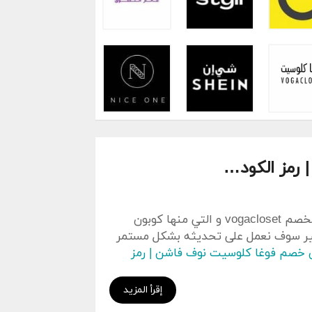
رمز الكود…
في هده الصفحة سوف نعمل على توفير أحدث قسائم الخصم vogacloset و التي منها كوبون
خير سوف نعمل على تحديثه بشكل مستمر
 خصم فوغا كلوسيت نوف فاشن | رمز
إقرأ المزيد