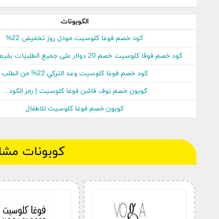
طريقة استعمال كوبون خصم فوغا كلوسيت على سلة
الكوبونات
تفضل بزيارة موقع كوبون سعودي وابحث عن كوبونات موقع فو
كود خصم فوغا كلوسيت مودل روز تخفيض 22%
اختر القسيمة المناسبة لطبيعة الطلبية واضغط على ” الحصول عل
سيتم نسخ الكود و يتم توجيهك إلى موقع فوغا كلوسيت تلقائي
كود خصم فوقا كلوسيت خصم 20 دولار على جميع الطلبيات بقيمة 100 دولار
اختر البضائع الرائعة المفضلة لديك وأضفها إلى سلة التسوق الخ
كود خصم فوغا كلوسيت وعد التركي 22% من الطلب
الصق الكوبون المنسوخ في خانة رمز الكوبون عند الأداء واضغط ع
كوبون خصم نوف فاشن فوغا كلوسيت | رمز الكود…
كوبون خصم فوغا كلوسيت للاطفال
كوبونات مشا
هل أنتِ مستعدة للتجول بين أرقى دور الأزياء العالمية؟ 