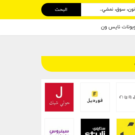
البحث
بونات نايس ون