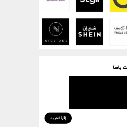
 ياسا
إقرأ المزيد