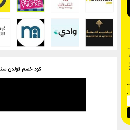
ت
كود خصم قولدن سنت