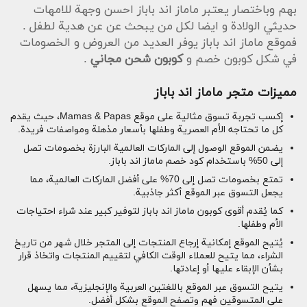
بهم وباختصار يعتبر ماماز اند باباز احسن وجهة للامهات
حديثي الولادة و ايضا لكل من يبحث عن عن هدية لطفل .
فموقع ماماز اند باباز يوفر العديد من العروض و الخصومات
في شكل كوبون خصم و
كوبون شحن مجاني
.
مميزات متجر ماماز اند باباز
إكسب تجربة تسوق مثالية على موقع Mamas & Papas، حيث يقدم
كل ما تحتاجه الأم العصرية وطفلها بأسعار مذهلة ومواصفات فريدة.
يضمن الموقع الوصول إلى الماركات العالمية البارزة بخصومات تصل
إلى 50% باستخدام كود خصم ماماز اند باباز.
تمتع بخصومات تصل إلى 70% على أفضل الماركات العالمية، مما
يجعل التسوق عبر الموقع أكثر جاذبية.
كما يُقدم أقوى كوبون ماماز اند باباز لتوفير كبير عند شراء احتياجات
الأم وطفلها.
يُتيح الموقع إمكانية إرجاع المنتجات إلى المتجر خلال شهر من تاريخ
الشراء، مما يتيح للعملاء الوقت الكافي لتقييم المنتجات واتخاذ قرار
بشأن الإبقاء عليها أو إعادتها.
يتيح التسوق عبر الموقع باللغتين العربية والإنجليزية، مما يسهل
على المتسوقين فهم وتصفح الموقع بشكل أفضل.