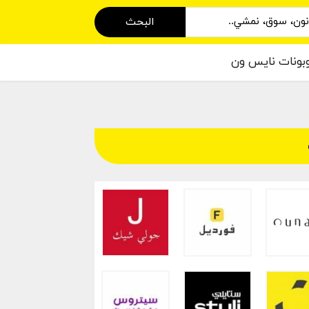
البحث
بونات نايس ون