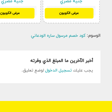
جنيه مصري
جنيه مصري
6F36BDE8
391CBC47
عرض الكوبون
عرض الكوبون
الوسوم:
كود خصم مرسول ساره الودعاني
تعمل منصة مرسول الرائعة على تبسيط عملية الوصول إلى
منسقة من
مواد البقالة
و
المنتجات المنزلية الأساسية
. 
أخبر الآخرين ما المبلغ الذي وفرته
التسوق الخاصة بك إلى فريق من المحترفين الذين سيح
متجر أو سوبر ماركت أو مطبعة، وتسليمها مباشرة إلى عت
يجب عليك
تسجيل الدخول
لوضع تعليق.
تعتمد
رسوم التوصيل
على المسافة بين موقعك والمتجر 
وميزاته المتقدمة، يعد تطبيق مرسول هو الرفيق الأمثل
المتاعب.
أهم كوبونات سارة الودعاني على كوبون سعودي