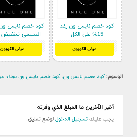
وحتى 30% على كل انواع العطور والمكياج ومستحض
انستقرام سنتربوينت – انسخ الكوبون الان الي كل محبي 
انستغرام فالن من خلال انستقرام سنتر بوينت الذي يو
كود خصم نايس ون رغد
كود خصم نايس ون
15% على الكل
التميمي تخفيض 
الذي يوفره لك موقع يونيك كوبون بشكل مجاني.
MK22
MK22
كيف استخدم كود خصم نايس ون ساره الودعاني عل
عرض الكوبون
عرض الكوبون
طريقة استخدام كود خصم نايس ون هي طريقة عادية
.
عواطف ام صبا هي أحد مشاهير موقع التواصل الاجتماع
الوسوم:
كود خصم نايس ون
,
كود خصم نايس ون نجلاء عبد
كم هي المدة المسموحة للاستبدال أو استرجاع مع خ
صباح ومساء يواجه البعض احيانا مشكلة مع التوقيت، 
العربية و إنما عندما تكون بالانجليزية ، والتي يدور حولها
أخبر الآخرين ما المبلغ الذي وفرته
كود خصم نايس ون ريم
يجب عليك
تسجيل الدخول
لوضع تعليق.
كود خصم نايس ون عواطف ام صبا خصم 150 ريال
سعودي سعودي نبذة عن نايس ون: متجر نايس ون