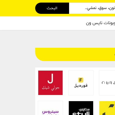
البحث
بونات نايس ون