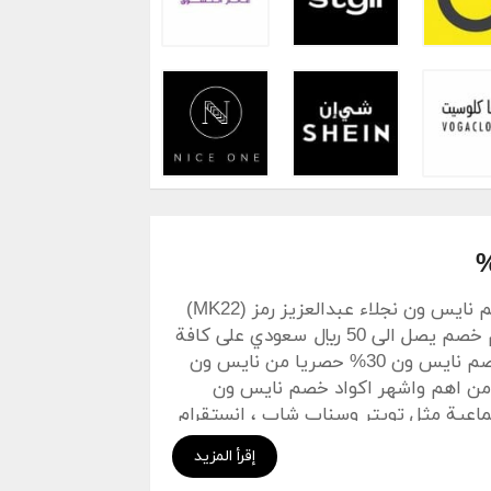
كود خصم نايس ون نجلاء عبدالعزيز 10% أو كوبون خصم نايس ون نجلاء عبدالعزيز رمز (MK22)
هو عرض صالح على كافة الطلبات هدا الكوبون يوفر لكم خصم يصل الى 50 ريال سعودي على كافة
المنتجات المعروض في موقع نايس ون عروض . كود خصم نايس ون 30% حصريا من نايس ون
ن اهم واشهر اكواد خصم نايس ون
تماعية مثل تويتر وسناب شاب ، انستقرام
لطلبيات داخل المملكة العربية
إقرأ المزيد
اليوم الذي يتم تأكيد طلبك .