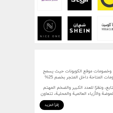
د وخصومات موقع الكوبونات حيث يسمح
 المتاحة داخل المتجر بخصم 25%
بها على إنستجرام من الـ4 مليون متابع، ونظرًا للعدد الكبير والضخم المهتم
موضة والأزياء العالمية والمحلية، تتعاون
ة لتوفير كل ماهو جديد في عالم الأزياء،
إقرأ المزيد
داخل المتجر، مع كود خصم نمشي،
متجر ملايين المنتجات من أحدث