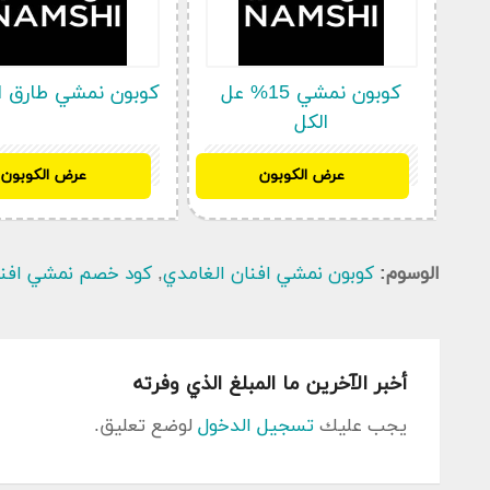
كوبون نمشي 15% عل
كوبون نمشي طارق ا
الكل
طريقة الحصول على كود خصم نمشي افنان الغامدي
SH32
SH32
عرض الكوبون
عرض الكوبون
كوبونات واكواد خصم متعددة وتتمكن بسهولة من الحصو
خصم
واسترجاع المنتجات خلال 14 يوم من 
الوسوم:
كوبون نمشي افنان الغامدي
,
كود خصم نمشي افنا
تجارية مميزة تتمكن من الاختيار من بينهم في أي وق
الاختيار من بينهم والحصول على تخفيضات كوبون خصم
إعداد حساب على نمشي الامارات وذلك عن طريق الدخول
الخاصة بالمتجر ومن ثم سوف تلاحظ ظهور خانة تسجيل 
أخبر الآخرين ما المبلغ الذي وفرته
جديد.
يجب عليك
تسجيل الدخول
لوضع تعليق.
طريقة استخدام كود خصم نمشي افنان الغامدي