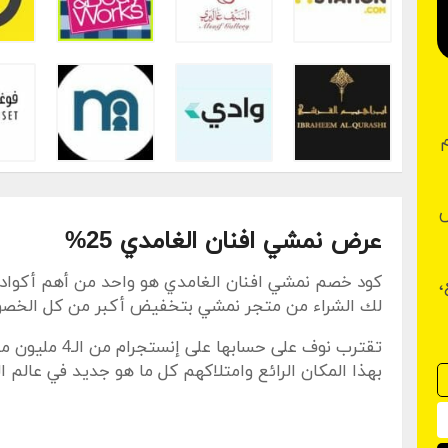
خصم
ض
عرض نمشي افنان الغامدي 25%
كود خصم نمشي افنان الغامدي هو واحد من أهم أكوا
بع،
لك الشراء من متجر نمشي بتخفيض أكبر من كل الخصومات
تقترب نوف على حسا
بهذا المكان الرائع وامتلاكهم كل ما هو جديد في عالم ال
نوف الشعلان مع موقع نمشي أحد أهم المتاجر الإلكتروني
لتوفير
كود خصم نمشي نوف فاشن
على
جميع ما يُتاح 
ستحصل على خصم حقيقي على جميع المُشتريات، يضم 