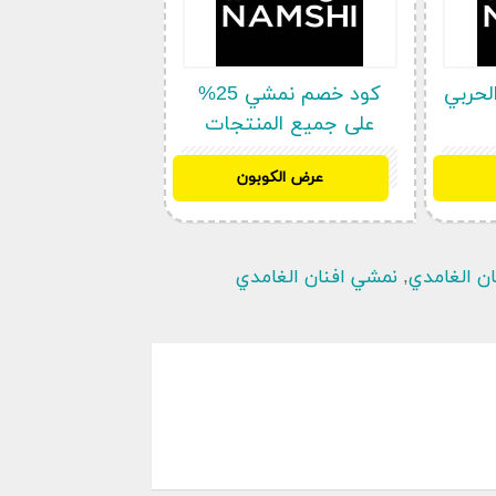
لحربي
كود خصم نمشي 25%
على جميع المنتجات
SH32
عرض الكوبون
ل عليها في أي وقت، كما أن كوبون
 نمشي الامارات فعال ويقدم تخفيضات بنسبة 40% على جميع أنواع الإكسسوارات. استبدال
وقت الحصول على المشتريات، مع الحصول على جميع أموال
المشتريات كاملة مرة أخرى بدون اي رسوم أو خصومات. المتجر يضم حوالي 500 ماركة وعلامة
ن الغامدي
,
نمشي افنان الغامدي
ت والشراء بسهولة وسرعة تتمكن من
 نمشي الامارات. تتمكن بسهولة من
 على الصفحة الرئيسية أو الرسمية
الدخول و خانة أخري لإعداد حساب