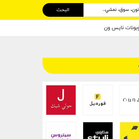
البحث
بونات نايس ون