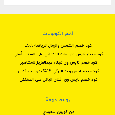
مجموعة غرور
زيوت عطرية
منتجات الجسم و الشعر
البخور
عطور منزلية
أهم الكوبونات
هدايا
كود خصم الشمس والرمال للرياضة %15
كود خصم نايس ون ساره الودعاني على السعر الأصلي
هذه التخفيضات و أكواد الخصم تقوم الشركة على
كود خصم نايس ون نجلاء عبدالعزيز للمشاهير
نشرها في المتجر نفسه أو في صفحاتها على صفحات
التواصل الإجتماعي .و نعمل بجمع هذه أكواد الخصم
كود خصم اناس وعد التركي 15% بدون حد أدنى
أول بأول لعرض أخر هذه الأكواد التخفيضية و العروض
كود خصم نايس ون افنان الباتل على المخفض
هنا على منصتنا كوبون سعودي لتتمكن من الإستفادة
منها على طلبك بأقل التكاليف .
يقدم كود ابراهيم القرشي خصم حصري على أخر
روابط مهمة
تشكيلة مميزة من عالم العطور الشرقية والعطور
العصرية المبتكرة و مجموعة المسك الخاص ومجموعة
عن كوبون سعودي