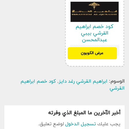
كود خصم ابراهيم
القرشي بيبي
عبدالمحسن
D25
عرض الكوبون
أهم تصنيفات و أقسام ابراهيم القرشي
جميع العطور
الوسوم:
ابراهيم القرشي رغد دايز
,
كود خصم ابراهيم
مجموعة المسك
القرشي
مجموعة دوز
مجموعة روج
مجموعة توق
أخبر الآخرين ما المبلغ الذي وفرته
مجموعة الاحجار الكريمة
يجب عليك
تسجيل الدخول
لوضع تعليق.
مجموعة الوفية