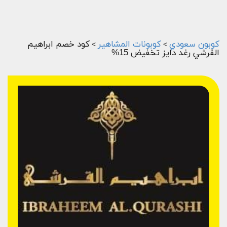
كوبون سعودي
كوبونات المشاهير
كود خصم ابراهيم
>
>
القرشي رغد دايز تخفيض 15%