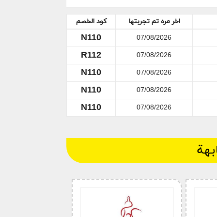
اخر مره تم تجربتها
كود الخصم
N110
07/08/2026
R112
07/08/2026
N110
07/08/2026
ل منزل إلا بها.
N110
07/08/2026
 أيديهم له. الصفحة الرئيسية للموقع
N110
07/08/2026
 هو بنفسه منها مايريد. معرض السيف
رنت لشراء الأجهزة الإلكترونية والعديد
ون سنوات قليلة. السيف جاليري هو
ضل الخصومات.
بهة
موقع والتمتع بأدوات منزلية مريحة مع
 هو الدخول على الموقع والبحث عن افضل
خفيضات المذهلة.تستطيع ايضا الاشتراك
ن. امكانية الاشتراك في قوائم السيف