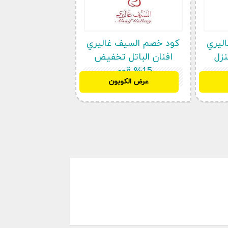
ليري
كود خصم السيف غاليري
نزل
افنان الباتل تخفيض
15% قوي
N110
عرض الكوبون