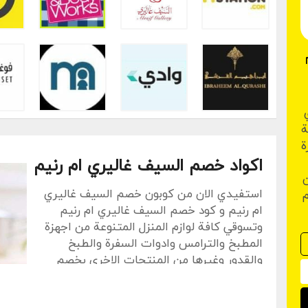
ة
ة
اكواد خصم السيف غاليري ام رنيم
ن
استفيدي الان من كوبون خصم السيف غاليري
م
ام رنيم و كود خصم السيف غاليري ام رنيم
وتسوقي كافة لوازم المنزل المتنوعة من اجهزة
المطبخ والترامس وادوات السفرة والطبخ
والقدور وغيرها من المنتجات الاخري بخصم
مميز 5%، وحتي تتمكني من الحصول علي هذا
الخصم سوف نشرح اليكم طريقة استخدام