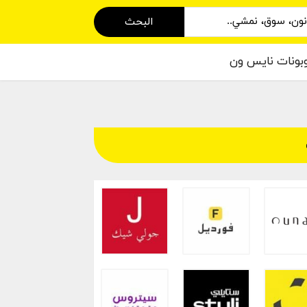
البحث
بونات نايس ون