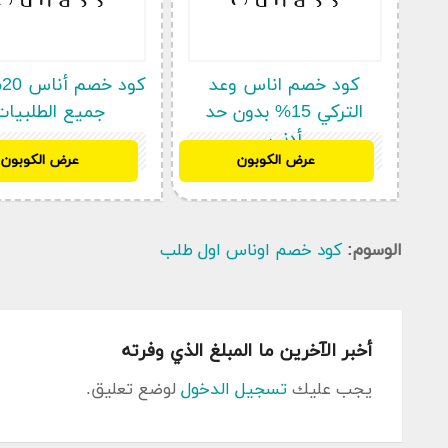
كود خصم اناس وعد
ك
التركي 15% بدون حد
جميع الطلبيات
أدنى
BF97
BF97
عرض الكوبون
عرض الكوبون
انسخ كود خصم اوناس 
دائم حتى نوفر لكم خصم قوي و حصري من خلال استعم
الوسوم:
كود خصم اوناس اول طلب
(حصري) الان
.
طريقة موقع كود خصم اوناس اول طلب ع
أخبر الآخرين ما المبلغ الذي وفرته
تفضل بزيارة موقع كوبون سعودي وابحث عن اكواد الخصم موقع
اختر الكوبون الملائم واضغط على ” الحصول على الكوبون “.
يجب عليك
تسجيل الدخول
لوضع تعليق.
سيتم نسخ القسيمة و يتم توجيهك إلى موقع أناس تلقائيا.
اختر البضائع الرائعة المفضلة لديك وأضفها إلى سلة الشراء الخاص