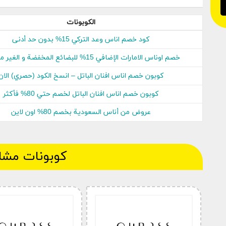
وشاهد كيف يتم تطبيق خصم فوري ورائع على جميع المن
في أُناس، نفخر بأن نقدم لك أوسع وأشمل تشكيلة من الأز
الكوبونات
التجارية العالمية الشهيرة.
كود خصم اناس وعد التركي 15% بدون حد أدنى
يتميز موقع Ounass للأزياء المخفضة بمجموعت
خصم اوناس الامارات الإضافي 15% للبضائع المخفضة و الغير مخفضة
بحس الذوق والأناقة. تأتي هذه المنتجات، التي ابتكره
كوبون خصم اناس افنان الباتل – انسخ الكود (حصري) الان
في مجموعة متنوعة من الألوان والأشكال والتصاميم. وف
الأزياء بأسعار مخفضة. ينبهر العملاء بالجودة الاستثنائي
كوبون خصم اناس افنان الباتل لخصم حتي 80% فأكثر
هذه المنتجات. تم تصميم هذه العناصر بدقة من قبل م
عروض من أناس السعودية بخصم 80% اون لاين
معقولة بشكل مدهش تتجاوز ميزاتها الرائعة.
بذل كل من متجر أُناس السعودية وموقع أُناس الإمارات 
كوبونات مشا
عملائه عن عملاء المتاجر الأخرى، حيث نسعى جاهدين لتو
2024 .