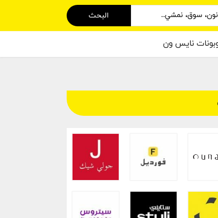
البحث
بونات نايس ون