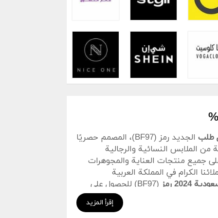
 طلب
الجديد رمز (BF97)، المصمم حصريًا
 على مجموعة واسعة من الملابس النسائية والرجالية
على جميع منتجات العناية والمجوهرات
ائنا الكرام في المملكة العربية
2024 رمز
(BF97) للحصول على
خصومات استثنائية تصل إلى 71% على جميع المشتريات خلال عام 2024. ضع كوبون خصم
إقرأ المزيد
أوناس في عربة التسوق الخاصة بك، وبنقرة بسيطة اضغط على زر تفعيل رمز OUNASS (BF97)،