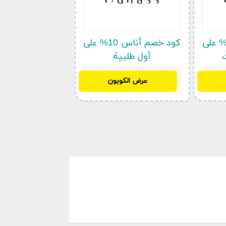
ود خصم أناس 20% على
كود خصم أناس 10% على
أول طلبية
BF97
عرض الكوبون
في هده الصفحة سوف نعمل على توفير أحدث كوبونات أناس و التي منها اناس السعودية 2024 |
اول طلب رمز (ADM3) الان , هدا الأخير سوف نعمل على تغييره بشكافة
ال
اناس السعودية 2024 | انسخ الكوبون
لى سلة الشراء ؟
 اناس.
ة بك.