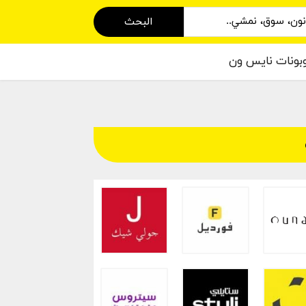
البحث
بونات نايس ون