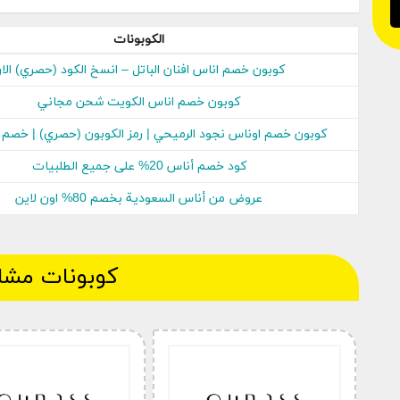
الكوبونات
كوبون خصم اناس افنان الباتل – انسخ الكود (حصري) الا
كوبون خصم اناس الكويت شحن مجاني
الامارات رمز (BF97) الإضافي 15% 
تحديثه بشكافة دائم حتى نوفر لكم خصم مهم و حصري
كوبون خصم اوناس نجود الرميحي | رمز الكوبون (حصري) | خصم 50% الان
الإضافي 15% للبضائع المخفضة و الغير مخفضة
.
كود خصم أناس 20% على جميع الطلبيات
طريقة استعمال كوبون خصم أناس على سلة الشراء ؟
عروض من أناس السعودية بخصم 80% اون لاين
تفضل بزيارة موقع كوبون سعودي وابحث عن اكواد الخصم موقع
اختر الكوبون الملائم واضغط على ” الحصول على الكوبون “.
كوبونات مشا
سيتم نسخ الكود و يتم توجيهك إلى موقع Ounass تلقائيا.
اختر البضائع الرائعة المفضلة لديك وأضفها إلى سلة الشراء الخاص
الصق القسيمة المنسوخ في خانة رمز الكوبون عند الأداء واضغط 