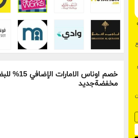
افي 15%
ضائع
م
خصم اوناس الا
مخفضةجديد
ن