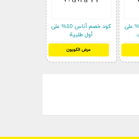
ود خصم أناس 20% على
كود خصم أناس 10% على
أول طلبية
BF97
عرض الكوبون
بمناسبة استهلال العام الميلادي الجديد
 أحسن استغلالها إذ أن
خصم اناس
طاب من الأزياء و الأحذية و الحقائب
 اللوازم المنزلية بأسعار رخيصة لا تؤثر
فيروسات فإن مصل خصم اوناس الامارات
فات الموجودة في الموقع و التي يتمثل
تحضرات التجميل و الأزياء – لاسيما
نادل – و الحقائب الخاصة بالسفر و الحلي