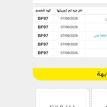
اخر مره تم تجربتها
كود الخصم
BF97
ن
07/08/2026
في هده الصفحة سوف نعمل على توفير أحدث قسائم الخصم Ounass و التي منها خصم اوناس
BF97
07/08/2026
للبضائع المخفضة و الغير مخفضة , هدا الأخير سوف نعمل على
BF97
 من خلال استعمال
خصم اوناس الامارات
07/08/2026
BF97
07/08/2026
BF97
07/08/2026
 اناس.
بهة
ة بك.
على “موقع” واربح بالخصم.