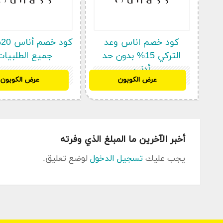
كود خصم اناس وعد
ك
التركي 15% بدون حد
جميع الطلبيات
أدنى
BF97
BF97
عرض الكوبون
عرض الكوبون
يطلق صرح الفخامة العريق مفاجأة
خصم اوناس الامارات
, و هي فرصة رائعة و غنيمة حقيقية و صفقة مربحة لمن
الجاري هذا يتيح للمشراءين إمكانية شراء كافة ما لذ و 
الخاصة بالسفر و الإكسسوارات و المستحضرات التجميلية و
على الميزانيات , فإذا كان مصل الإنفلونزا وقاية من ال
أخبر الآخرين ما المبلغ الذي وفرته
وقاية من الغلاء و بهاظة الأسعار .
يجب عليك
تسجيل الدخول
لوضع تعليق.
علام يسري خصم اوناس الامارات ؟
يسري
خصم اوناس الامارات
على معظم الأقسام و التصني
أشهرها في الإكسسوارات و الحقائب الخاصة بالسفر و مس
الفساتين و أزياء السهرة – و ايضا الأحذية – لاسيما الص