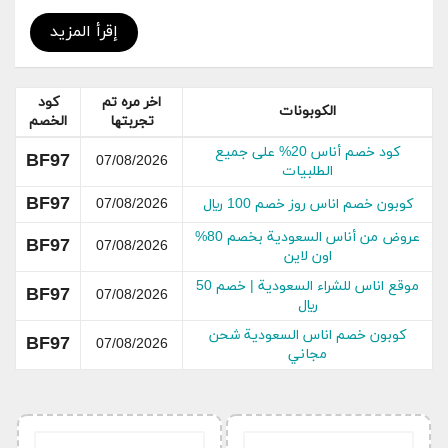
كنتى و دولتشي اند غابانا و سيلف بورتريت و لورا ميرسيه
وهو بهدا أفضل وجهة لمن تبحث عن الاناقة و التمييز و
إقرأ المزيد
الفخامة والاطلالة العصرية موقع أناس هو موقع الماركات
الفاخرة بدون منازع . تم افتتاح الموقع سنة 15 ديسمبر
2016 كأحد المواقع التابعة لمجموعة الطاير وموقع أناس
اخر مره تم
كود
الكوبونات
الدي يشمل أكثر من 150 ماركة فاخرة من الماركات التي
تجربتها
الخصم
ابدعها المصممين العالمين و من أنحاء الشرق الأوسط
كود خصم أناس 20% على جميع
BF97
كوبون 2024.
07/08/2026
الطلبيات
جدول باحدث كوبون خصم اناس المتوفرة
BF97
كوبون خصم اناس روز خصم 100 ريال
07/08/2026
عروض من أناس السعودية بخصم 80%
حالة
رمز
BF97
07/08/2026
عنوان اكواد الخصم
اون لاين
الكوبون
الكود
موقع اناس للشراء السعودية | خصم 50
BF97
كوبون اناس السعودية 2024
فعال
BF97
07/08/2026
ريال
كود خصم اناس على جميع الطلبيات
حصري
BF97
كوبون خصم اناس السعودية شحن
BF97
07/08/2026
مجاني
كوبون اناس على جميع منتجات
جديد
BF97
المتجر
كوبون خصم اناس بمناسبة الجمعة
حصري
BF97
البيضاء