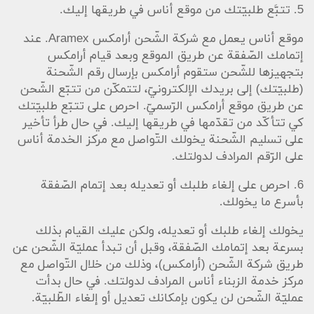
5. تتبَّع طلبيّتك من موقع أناس في طريقها إليك.
موقع أناس يعمل مع شركة الشّحن أرامكس Aramex. عند
إتمامك الصّفقة عن طريق الموقع وبعد قيام أرامكس
بتجهيزها للشّحن ستقوم أرامكس بإرسال رقم الشّحنة
(طلبيّتك) إلى بريدك الإلكترونيّ، لتتمكّن من تتبّع الشّحن
عن طريق موقع أرامكس الرّسميّ. احرص على تتبّع طلبيّتك
كي تتأكّد من تقدّمها في طريقها إليك. في حال طرأ تأخير
على تسليم الشّحنة يخولك التّواصل مع مركز الخدمة أناس
على الرّقم المرادف لدولتك.
6. احرص على إلغاء طلبك أو تعديله بعد إتمام الصّفقة
بأسرع ما يخولك.
يخولك إلغاء طلبك أو تعديله، ولكن عليك القيام بذلك
بسرعة بعد إتمامك الصّفقة، وقبل أن تبدأ عمليّة الشّحن عن
طريق شركة الشّحن (أرامكس)، وذلك من خلال التّواصل مع
مركز خدمة الزبناء أناس المرادف لدولتك. في حال بدأت
عمليّة الشّحن لن يكون بإمكانك تعديل أو إلغاء الطّلبيّة.