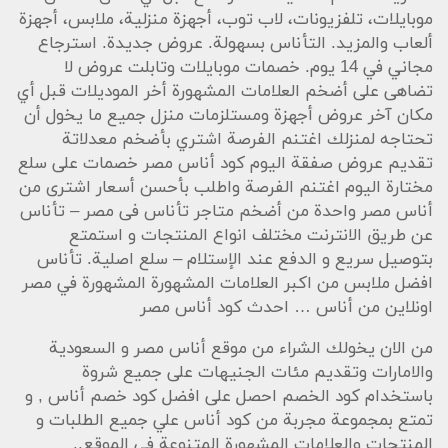
موبايلات، تلفزيونات، لاب توب، أجهزة منزلية، ملابس، أجهزة
ألعاب والمزيد. التأناس بسهولة. عروض جديدة. استرجاع
مجاني في 14 يوم. خصمات موبايلات وتابلت عروض لا
تضاهى على أضخم العلامات المشهورة أخر الموديلات قبل أي
مكان آخر عروض أجهزة ومستلزمات منزل جميع ما يخول أن
تحتاجه لمنزلك اغتنم الفرصة اشتري بأضخم معدلاتة
تقديم عروض صفقة اليوم كود أناس مصر خصمات على سلع
مختارة اليوم اغتنم الفرصة واطلب بأحسن أسعار اشترى من
أناس مصر واحدة من أضخم متاجر تأناس فى مصر – تأناس
عن طريق الانترنت مختلف انواع المنتجات و استمتع
بتوصيل سريع و الدفع عند الإستلام – سلع اصلية. تأناس
افضل ملابس من اكبر العلامات المشهورة المشهورة في مصر
اونلاين من أناس … احدث كود أناس مصر
من الان يخولك الشراء من موقع أناس مصر و السعودية
والامارات وتقديم مئات الجنيهات على جميع شروة
باستخدام كود الخصم احصل على افضل كود خصم أناس , و
تمتع بمجموعة مجربة من كود أناس علي جميع الطلبات و
المنتجات والعلامات المشهورة المتنوعة فى الموقع..