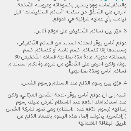
والتخفيضات، وهو يشتهر بخصوماته وعروضه الضّخمة.
احرص على التّحقُّق من صفحة “أضخم التخفيضات” قبل
قيامك بأي عمليّة شرائيّة في الموقع.
3. ميِّز بين قسائم التّخفيض على موقع أناس.
موقع أناس يوفّر لعملائه العديد من قسائم التّخفيض،
وستجدها إمّا كقسائم خصم ثابتة أو كقسائم خصم
بمعدلاتة مئويّة. عادةً مدّة صلاحيّة قسائم التّخفيض 30
يومًا، ولكن احرص على التّحقُّق من شروط وأحكام استخدام
قسائم أناس ومدّة صلاحيّتها.
4. فرِّق بين رسوم الدّفع عند الاستلام ورسوم الشّحن.
انتبه إلى أنّ موقع أناس يوفّر خدمة الشّحن المجّاني، ولكن
عند استخدامك الدّفع عند الاستلام تُفرض عليك رسوم
إضافيّة (رسوم الدّفع عند الاستلام) وهي تعود لشركة الشّحن
(أرامكس). يخولك إلغاء هذه الرّسوم باعتماد الدّفع عن
طريق البطاقة الائتمانيّة.