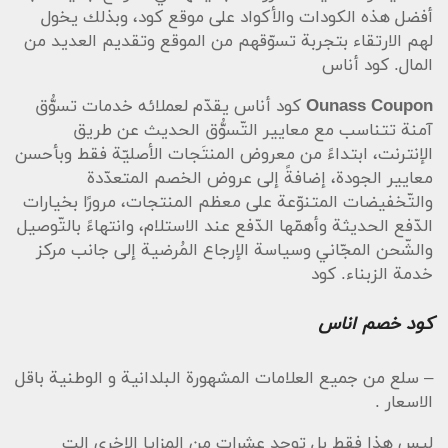
أفضل هذه الكودات والأكواد على موقع كود، وبذلك يخول
لهم الارتقاء بتجربة تسوّقهم من الموقع وتقديم العديد من
المال. كود أناس
Ounass Coupon
كود أناس يقدّم لعملائه خدمات تسوُّق
آمنة تتناسب مع معايير التّسوُّق الحديث عن طريق
الإنترنت، ابتداءً من معروض المنتَجات الأصليّة فقط وبأحسن
معايير الجودة، إضافةً إلى عروض الخصم المتعدّدة
والتّخفيضات المتنوّعة على معظم المنتجات، مرورًا بخيارات
الدّفع الحديثة وأهمّها الدّفع عند الاستلام، وانتهاءً بالتّوصيل
والشّحن المجّاني وسياسة الإرجاع المُرضية إلى جانب مركز
خدمة الزبناء. كود
كود خصم اناس
– سلع من جميع العلامات المشهورة البلدانية و الوطنية باقل
الاسعار .
ليس هذا فقط بل توجد عشرات من المزايا الاخرى الت