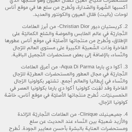
مستحضرات مكياج العين كظلال العيون وهو منتجَها الّذي
أكسبها الشّهرة والصّدارة، وتُطرح من سلع ها في موقع أناس
لوحات (باليت) ظلال العيون والكونتور والعديد.
2. كريستيان ديور Christian Dior- من أبرز العلامات
التّجاريّة في عالم الملابس والموضة والسّلع الكماليّة على
الإطلاق، وتُطرح من منتَجاتها الأصليّة في موقع أناس عطورها
الفاخرة وذات الشّعبيّة الكبيرة على مستوى العالم للرّجال
والنّساء، بالإضافة إلى بعض مستحضرات التّجميل الباقية.
3. أكوا دي بارما Aqua Di Parma- من أعرق العلامات
التّجاريّة في مجال العطور والمستحضرات العطريّة للرّجال
والنّساء في إيطاليا والعالم أجمع. تشتهر بكولونيا الرّجال
الفاخرة وقد لُقِبَت كولونيا أكوا دي بارما بكولونيا العصر في
الخمسينيّات. تُطرح منتَجاتها الأصليّة في موقع أناس، خاصّة
كولونيا الرّجال.
4. جميعينيك Clinique- من العلامات التّجاريّة الرّائدة
والأزيد شعبيّة بين النّساء عند الحديث عن سلع
ومستحضرات العناية بالبشرة بأحسن معايير الجودة. تُطرح