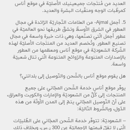
العديد من مُنتَجات جميعينيك الأصليّة في موقع أناس
كمرطّبات الوجه ومنقّيات البشرة والعديد.
5. أجمل Ajmal- من العلامات التّجاريّة الرّائدة في مجال
العطور في الشرق الأوسطّ وتشقّ طريقها نحو العالميّة في
عطور أجمل الّتي تصنّعها، وهي ذات خبرة واسعة في مجال
تصنيع العطور. وتُخصم العديد من المنتَجات الأصليّة لهذه
الشّركة السّعوديّة في موقع أناس ومعظمها من العطور
بالإصدارات المتنوعة والرّوائح المتنوعة الّتي تنال شعبيّة
واسعة.
هل يقوم موقع أناس بالشّحن والتّوصيل إلى بلدانتي؟
يوفّر موقع أناس خدمة الشّحن المجّاني على جميع
المنتجات إلى كُلٍّ من السّعوديّة والإمارات والكويت والعراق،
على أنّ التّوصيل المجّاني يتمّ إلى المدن الأولّة من هذه
الدّول، وبالشّروط التّاليّة:
– السّعوديّة: تتوفّر خدمة الشّحن المجّاني على الطّلبيّات
الّتي لا تقلّ قيمتها الإجماليّة عن 300 ر.س، وبخلاف ذلك