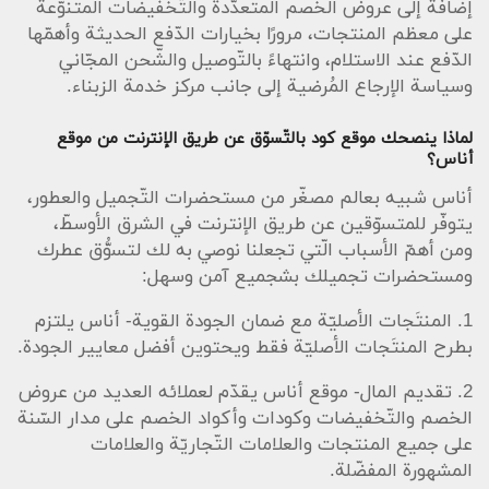
إضافةً إلى عروض الخصم المتعدّدة والتّخفيضات المتنوّعة
على معظم المنتجات، مرورًا بخيارات الدّفع الحديثة وأهمّها
الدّفع عند الاستلام، وانتهاءً بالتّوصيل والشّحن المجّاني
وسياسة الإرجاع المُرضية إلى جانب مركز خدمة الزبناء.
لماذا ينصحك موقع كود بالتّسوّق عن طريق الإنترنت من موقع
أناس؟
أناس شبيه بعالم مصغّر من مستحضرات التّجميل والعطور،
يتوفّر للمتسوّقين عن طريق الإنترنت في الشرق الأوسطّ،
ومن أهمّ الأسباب الّتي تجعلنا نوصي به لك لتسوُّق عطرك
ومستحضرات تجميلك بشجميع آمن وسهل:
1. المنتَجات الأصليّة مع ضمان الجودة القوية- أناس يلتزم
بطرح المنتَجات الأصليّة فقط ويحتوين أفضل معايير الجودة.
2. تقديم المال- موقع أناس يقدّم لعملائه العديد من عروض
الخصم والتّخفيضات وكودات وأكواد الخصم على مدار السّنة
على جميع المنتجات والعلامات التّجاريّة والعلامات
المشهورة المفضّلة.