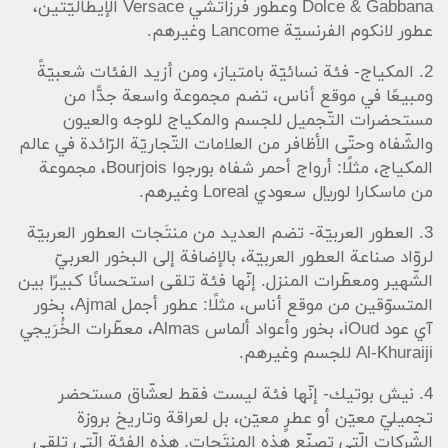
Dolce & Gabbana وعطور فرزاتشي Versace الإيطاليّتين،
عطور لانكوم الفرنسيّة Lancome وغيرهم.
2. المكياج- فئة نسائيّة بامتياز، ومن أزيد الفئات شعبيّةً
ومبيعًا في موقع أناس، تضم مجموعة واسعة جدًّا من
مستحضرات التّجميل للجسم والمكياج للوجه والعيون
والشّفاه وحتّى الأظافر من العلامات التّجاريّة الرّائدة في عالم
المكياج، مثلًا: أرواج أحمر شفاه بورجوا Bourjois، مجموعة
من ماسكارا لوريال سعودي Loreal وغيرهم.
3. العطور العربيّة- تضم العديد من منتَجات العطور العربيّة
لروّاد صناعة العطور العربيّة، بالإضافة إلى البخور العربيّ
الشّهير ومعطّرات المنزل. إنّها فئة تلقى استحسانًا كبيرًا بين
المتسوّقين من موقع أناس، مثلًا: عطور أجمل Ajmal، بخور
آي عود iOud، بخور وأعواد ألماس Almas، معطّرات الخُرَيجي
Al-Khuraiji للجسم وغيرهم.
4. نيش بوتيك- إنّها فئة ليست فقط لعشّاق مستحضر
تجميليّ معيّن أو عطرٍ معيّن، بل لعراقة وتاريخ بروزة
الشّركات الّتي تصنّع هذه المنتَجات. هذه الفئة الّتي تلقى