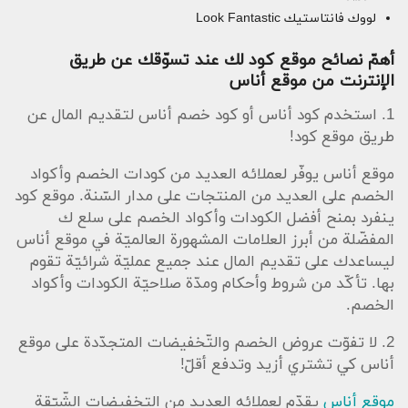
لووك فانتاستيك Look Fantastic
أهمّ نصائح موقع كود لك عند تسوّقك عن طريق
الإنترنت من موقع أناس
1. استخدم كود أناس أو كود خصم أناس لتقديم المال عن
طريق موقع كود!
موقع أناس يوفّر لعملائه العديد من كودات الخصم وأكواد
الخصم على العديد من المنتجات على مدار السّنة. موقع كود
ينفرد بمنح أفضل الكودات وأكواد الخصم على سلع ك
المفضّلة من أبرز العلامات المشهورة العالميّة في موقع أناس
ليساعدك على تقديم المال عند جميع عمليّة شرائيّة تقوم
بها. تأكّد من شروط وأحكام ومدّة صلاحيّة الكودات وأكواد
الخصم.
2. لا تفوّت عروض الخصم والتّخفيضات المتجدّدة على موقع
أناس كي تشتري أزيد وتدفع أقلّ!
موقع أناس
يقدّم لعملائه العديد من التخفيضات الشّيّقة