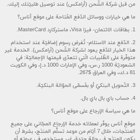
من قبل شركة الشّحن (أرامكس) عند توصيل طلبيّتك إليك.
ما هي خيارات ووسائل الدّفع المُتاحة على موقع أناس؟
1. بطاقات الائتمان- فيزا Visa، ماستركارد MasterCard.
2. الدّفع عند الاستلام- تُفرض رسوم إضافيّة عند استخدام
هذا الخيار للدّفع يعود لشركة الشّحن (أرامكس). الخدمة غير
متوفّرة على الطّلبيات الّتي تتعدّى قيمتها الإجماليّة: في
السّعوديّة 1000 ر.س، وفي الإمارات 1000 د.إ، وفي الكويت
81 د.ك، وفي العراق $267.
3. التّحويل البنكيّ أو بمُسمّى الحوّالة البنكيّة.
4. حساب باي بال باي بال.
ما هي سياسة الإرجاع على موقع أناس؟
موقع أناس يوفّر لعملائه خدمة الإرجاع المجّاني على جميع
المنتَجات، خلال 7 أيّام من موعد تسلُّم المنتَج، بشرط أن
يكون المنتَج في حالة جيّدة، غير مستخدم، في عبوته أو