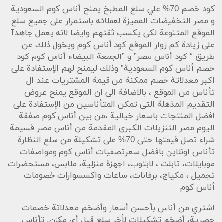
كود خصم 70% علي سلع المطبخ يمنح أناس كوم السعودية
و مصر التخفيضات المميزة لعملائه باستمرار على جميع سلع
الموقع المتنوعة لكى يكسب ثقتهم وايضا لانه يعمل جاهدآ
على زيادة كم زوار الموقع كود أناس كوم ويخول ذلك عن
طريق “ كود أناس مصر” و ”الجمعة البيضاء أناس كوم كود
خصم أناس كوم السعودية” وذلك ليمنح لهم الإستفادة على
اكبر معدلاتة خصم ممكنة من قيمة المشتريات عند ال
تأناس من الموقع ، بالاضافة الى ان الموقع يمنح عروض
التقديم المذهلة التى تمكن المتأناسين من الإستفادة على
افضل المنتجات باسعار خيالية ،من بين أناس كوم صفقة
اليوم مصر التنزيلات الكبرى المقدمة من أناس مصر قسيمة
شراء تصل قيمتها حتى 70% على تشكيلة من سلع النظارة
تأناس اونلاين بافضل سعرتصفيات أناس كوم ومواصفات
موبايلات، تابلت ، لابتوب، اجهزة منزلية، ملابس، مستحضرات
تجميل ، مكياج، برفانات، ساعات واكسسوارات خصومات
أناس كوم
اشتري من أناس بأحسن أسعار وأضخم معدلاتة خصمات
حصرية، أضخم تشكيلات لأخر سلع قبل أي مكان. تأناس