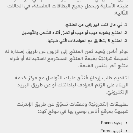
علبته الأصليّة ويحمل جميع البطاقات الملصقة، في الحالات
التّالية:
في حال كنتَ غير راضٍ عن المنتج.
المنتَج يشوبه عيب أو عيب أو تضرّر أثناء الشّحن والتّوصيل.
المنتَج لا يتطابق مع المواصفات الّتي طلبتها.
موقر أناس يُعيد ثمن المنتَج إلى الزبون عن طريق إصداره له
قسيمة شرائيّة بقيمة المنتَج المسترجع لاستبداله أو شراء
منتَج آخر بنفس القيمة.
لتقديم طلب إرجاع مُنتَج عليك التّواصل مع مركز خدمة
الزبناء على الرّقم المرادف لبلدانتك أو عن طريق البريد
الإلكترونيّ.
تطبيقات إلكترونيّة ومنصّات تسوّق عن طريق الإنترنت
شبيهة بموقع أناس نوصي بها في موقع كود:
وجوه Faces
فوريو Foreo