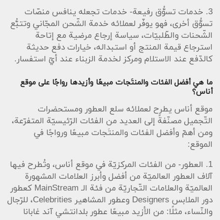
3. خدمات تسوُّق رفيعة- خدمات تجعله ينافس منصّات
تسوُّق أخرى، فهو يوفّر لعملائه خدمة الشّحن المجّاني وتتبُّع
الشّحنات والطّلبيّات، سياسة إرجاع مرضية مع إتاحة
استرجاع قيمة المنتج أو استبداله، خيارات دفع حديثة
كالدّفع عند الاستلام ومركز لخدمة الزبناء عند أيّ استفسار.
ما هي أفضل الفئات والمنتَجات مبيعًا وأزيدها رواجًا على موقع
أناس؟
موقع أناس يطرح لعملائه سلع العطور ومستحضرات
التّجميل مصنّفةً إلى العديد من الفئات الرّئيسيّة المتفرّعة،
ومن أهمّ وأفضل الفئات والمنتَجات مبيعًا ورواجًا في
الموقع:
1. العطور- من الفئات المركزيّة في موقع أناس، وتُطرح فيها
آلاف العطور العالميّة من أفضل وأبرز العلامات المشهورة
العالميّة والعلامات التّجاريّة من فئة الـ MainStream كعطور
دور الملابس Designers وعطور المشاهير Celebrities، للرّجال
والنّساء، مثلًا: من الأزيد مبيعًا عطور بلدانتشي آند غابانا