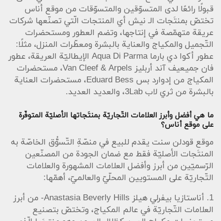
قبولًا رائعًا لدى المتسوّقين والمتسوّقات من موقع أناس
تختصّ بمنتَجات الـ نيش أي المنتجات الّتي تصنّعها شركات
عريقة متهمّصة في إنتاجها، وتضم العطور ومستحضرات
التّجميل والمكياج والعناية بالبشرة ومعطّرات المنزل، مثلًا:
عطور أكوا دي بارما Aqua Di Parma الإيطاليّة العريقة، عطور
فان جميعيف آند أربليز Van Cleef & Arpels، مستحضرات
المكياج من إدوارد بس Eduard Bess، مستحضرات العناية
بالبشرة من ثري لاب 3Lab، والعديد العديد.
ما هي أفضل وأبرز العلامات التّجاريّة بمنتَجاتها الأصليّة المتوفّرة
على موقع أناس؟
موقع قودلن سنت يقدم للبيع في منصّةِ التّسوُّق الخاصّة به
المنتَجات الأصليّة فقط مع ضمان الجودة من المصنّعين
الرّسميّين من أبرز وأفضل العلامات المشهورة والعلامات
التّجاريّة على المستويين المحلّيّ والعالميّ، أهمّها:
1. أناستازيا بيفرلي هيلز Anastasia Beverly Hills- من أبرز
العلامات التّجاريّة في عالم المكياج، وتختصّ بتصنيع