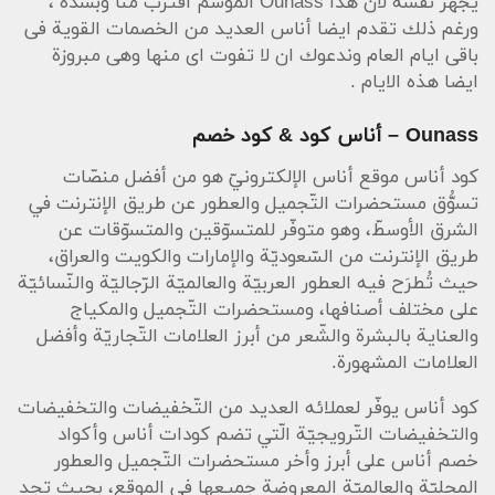
يجهز نفسه لان هذا Ounass الموسم اقترب منا وبشدة ،
ورغم ذلك تقدم ايضا أناس العديد من الخصمات القوية فى
باقى ايام العام وندعوك ان لا تفوت اى منها وهى مبروزة
ايضا هذه الايام .
Ounass – أناس كود & كود خصم
كود أناس موقع أناس الإلكترونيّ هو من أفضل منصّات
تسوُّق مستحضرات التّجميل والعطور عن طريق الإنترنت في
الشرق الأوسطّ، وهو متوفّر للمتسوّقين والمتسوّقات عن
طريق الإنترنت من السّعوديّة والإمارات والكويت والعراق،
حيث تُطرَح فيه العطور العربيّة والعالميّة الرّجاليّة والنّسائيّة
على مختلف أصنافها، ومستحضرات التّجميل والمكياج
والعناية بالبشرة والشّعر من أبرز العلامات التّجاريّة وأفضل
العلامات المشهورة.
كود أناس يوفّر لعملائه العديد من التّخفيضات والتخفيضات
والتخفيضات التّرويجيّة الّتي تضم كودات أناس وأكواد
خصم أناس على أبرز وأخر مستحضرات التّجميل والعطور
المحليّة والعالميّة المعروضة جميعها في الموقع، بحيث تجد