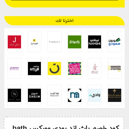
اخترنا لك
كود خصم باث اند بودي ووركس bath