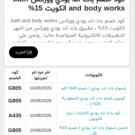
and body works الكويت 15%
كود خصم باث اند بودي ووركس bath and body works
الكويت 15% ، تطبيق باث اند بودي ووركس من اشهر
التطبيقات الالكترونية المتواجدة حاليا , ونحن على
موقع كوبون سعودي نمنحكم يوميا العديد من اكواد و
كوبونات خصم باث اند بودي ووركس bath and body
إقرأ المزيد
works الكويت
على جميع المنتجات ، واحيانا يقوم
الموقع بمنح كود خصم باث اند بودي ووركس bath and
body works الكويت 15% على جميع المنتجات
اخر مره تم
كود
الكوبونات
تجربتها
الخصم
المتواجدة للبيع على الموقع ولكن يكون بحد اقصي
ملاحظة : ” تم تعديل الكود حاليا ليصبح الخصم 10%
G805
شموع باث اند بودي | خصم 40% لكم
10/08/2026
فقط على جميع المنتجات المبروزة على موقع باث اند
كوبون خصم باث اند بودي السعودية
بودي ووركس bath and body works الكويت ” .
G805
10/08/2026
25% |…
bathandbodyworks.com.kw
كود باث اند بودي الامارات | رمز
A435
10/08/2026
الكوبون…
فى بعض الاحيان يصل الخصم الى 30% وتختلف قيمة
احسن شموع باث اند بودي | خصم 10%
G805
10/08/2026
الخصم على حسب سياسة موقع باث اند بودي ووركس
الآن