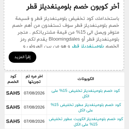
أخر كوبون خصم بلومينغديلز قطر
باستخدامك كود تخفيض بلومينغديلز قطر و قسيمة
خصم بلومينغديلز قطر سوف تستفدون من أهم خصم
متوفر ويصل الى 15% من قيمة مشترياتكم . متجر
بلومينغديلز قطر أو Bloomingdales يقدم لكم رمز
الخصم
بلومينغديلز قطر
و هو من بين العروض و
الخصومات المهمة التي يعمل كوبون سعودي على
إقرأ المزيد
نشرها في هدا القسم الخاص بجديد التخفيضات و
العروض Bloomingdales .
اخر مره تم
كود
يمكنكم الإضطلاع على جميع
أكواد خصم
بلومينغديلز
الكوبونات
تجربتها
الخصم
قطر Bloomingdales من خلال قسم خاص
بكوبونات
كود خصم بلومينغديلز تخفيض 15% على
بلومينغديلز قطر
SAH5
07/08/2026
الكل
كود خصم بلومينغديلز عطور تخفيض 15%
عن بلومينغديلز قطر
SAH5
07/08/2026
على الكل
كود خصم بلومينغديلز الكويت عطور تخفيض
SAH5
07/08/2026
15% على الكل