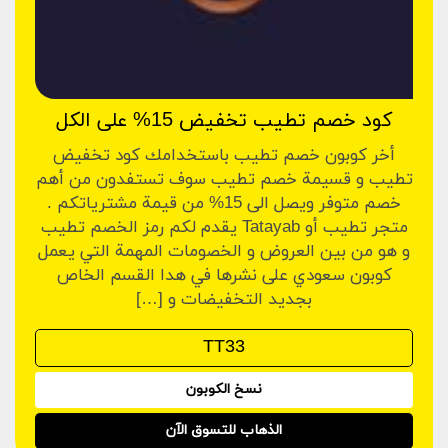
كود خصم تطيب تخفيض 15% على الكل
أخر كوبون خصم تطيب باستخدامك كود تخفيض
تطيب و قسيمة خصم تطيب سوف تستفدون من أهم
خصم متوفر ويصل الى 15% من قيمة مشترياتكم .
متجر تطيب أو Tatayab يقدم لكم رمز الخصم تطيب
و هو من بين العروض و الخصومات المهمة التي يعمل
كوبون سعودي على نشرها في هدا القسم الخاص
بجديد التخفيضات و […]
نسخ الكوبون
الذهاب للتسوق الآن