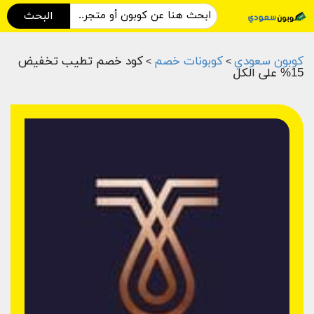
البحث
كوبون سعودي
كوبونات خصم
كود خصم تطيب تخفيض
>
>
15% على الكل