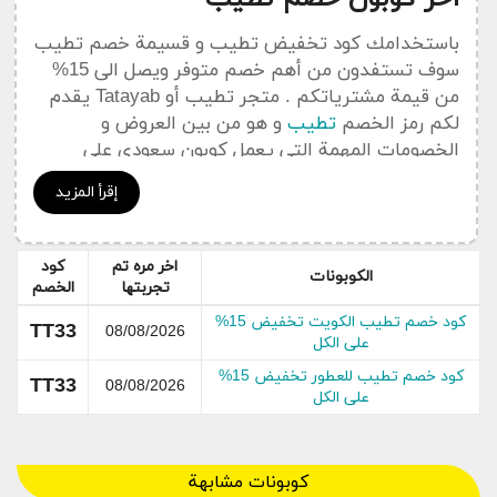
باستخدامك كود تخفيض تطيب و قسيمة خصم تطيب
سوف تستفدون من أهم خصم متوفر ويصل الى 15%
من قيمة مشترياتكم . متجر تطيب أو Tatayab يقدم
لكم رمز الخصم
تطيب
و هو من بين العروض و
الخصومات المهمة التي يعمل كوبون سعودي على
نشرها في هدا القسم الخاص بجديد التخفيضات و
إقرأ المزيد
العروض Tatayab .
يمكنكم الإضطلاع على جميع
أكواد خصم
تطيب
اخر مره تم
كود
Tatayab من خلال قسم خاص
بكوبونات تطيب
الكوبونات
تجربتها
الخصم
كود خصم تطيب الكويت تخفيض 15%
عن تطيب
TT33
08/08/2026
على الكل
كود خصم تطيب للعطور تخفيض 15%
TT33
08/08/2026
على الكل
كوبونات مشابهة