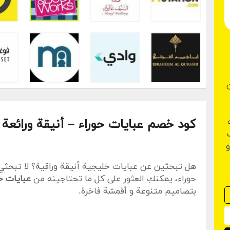
كود خصم عبايات حوراء
– أنيقة ورائعة 
و
هل تبحثين عن عبايات خليجية أنيقة وراقية؟ لا تبحثي
حوراء، يمكنكِ العثور على كل ما تحتاجينه من
عبايات خ
بتصاميم متنوعة و أقمشة فاخرة.
و الآن، باستخدام كود خصم عبايات حوراء رمز
(ZJLUIZ)
على جميع مشترياتك !