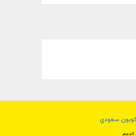
خصم المتوفر بشكل حصري لدى موقع
 متجر عبايات حوراء:
 حوراء
الخاص (ZJLUIZ) و ابدئي ب
 أكبر مجموعة من كوبونات الخصم و
وبون سعودي
الدعم