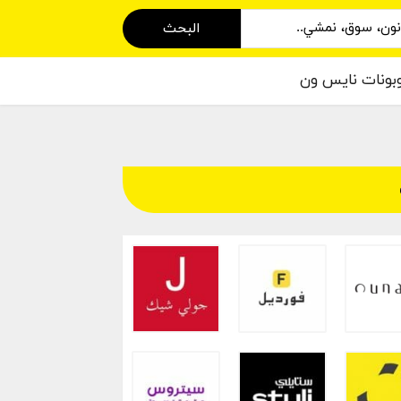
البحث
بونات نايس ون