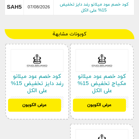
كود خصم عود ميلانو رغد دايز تخفيض
SAH5
07/08/2026
15% على الكل
كوبونات مشابهة
جميع أقسام متجر عود ميلانو
مكياج
كود خصم عود ميلانو
كود خصم عود ميلانو
إكسسوارات
مكياج تخفيض 15%
رغد دايز تخفيض 15%
العناية
على الكل
على الكل
المجموعات
SAH5
SAH5
عرض الكوبون
عرض الكوبون
عطور
زيوت من الطبيعة بخور
“هذه التخفيضات و أكواد الخصم تعمل الشركة على
نشرها في التطبيق نفسه أو في صفحاتها على مواقع