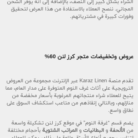
الشراء بشكل كبير إلى النصف، بالإضافة إلى أنه يوفر الشحن
المجاني. ننصح العملاء بالاستفادة من هذا العرض لتحقيق
وفورات كبيرة في مشترياتهم.
عروض وتخفيضات متجر كرز لنن 60%
تقدم منصة Karaz Linen عبر الإنترنت مجموعة من العروض
الترويجية على أثاث غرف النوم المتوفرة على مدار العام، مما
يتيح للعملاء شراء منتجاتهم المرغوبة بأسعار مخفضة من
منازلهم، وبالتالي إنقاذهم من متاعب استكشاف السوق على
نطاق واسع.
يضم قسم “غرفة النوم” في موقع كرز لنن تشكيلة واسعة
من
الألحفة
و
البطانيات
و
المراتب الشتوية
بأحجام مختلفة
لتناسب جميع أنواع الأسرّة. علاوة على ذلك، يمكن للعملاء