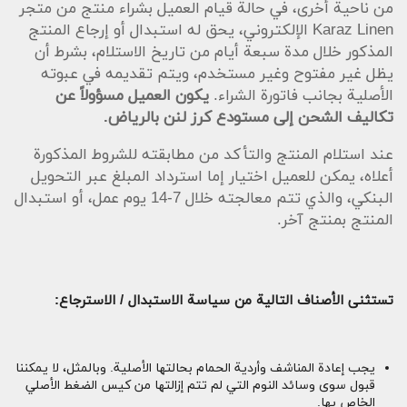
من ناحية أخرى، في حالة قيام العميل بشراء منتج من متجر
Karaz Linen الإلكتروني، يحق له استبدال أو إرجاع المنتج
المذكور خلال مدة سبعة أيام من تاريخ الاستلام، بشرط أن
يظل غير مفتوح وغير مستخدم، ويتم تقديمه في عبوته
الأصلية بجانب فاتورة الشراء.
يكون العميل مسؤولاً عن
تكاليف الشحن إلى مستودع كرز لنن بالرياض.
عند استلام المنتج والتأكد من مطابقته للشروط المذكورة
أعلاه، يمكن للعميل اختيار إما استرداد المبلغ عبر التحويل
البنكي، والذي تتم معالجته خلال 7-14 يوم عمل، أو استبدال
المنتج بمنتج آخر.
تستثنى الأصناف التالية من سياسة الاستبدال / الاسترجاع:
يجب إعادة المناشف وأردية الحمام بحالتها الأصلية. وبالمثل، لا يمكننا
قبول سوى وسائد النوم التي لم تتم إزالتها من كيس الضغط الأصلي
الخاص بها.