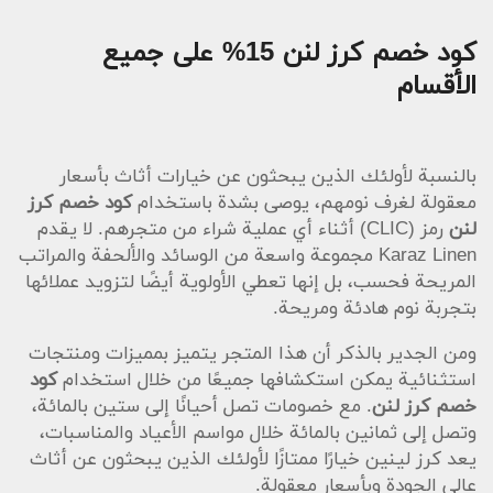
كود خصم كرز لنن 15% على جميع
الأقسام
بالنسبة لأولئك الذين يبحثون عن خيارات أثاث بأسعار
معقولة لغرف نومهم، يوصى بشدة باستخدام
كود خصم كرز
لنن
رمز (CLIC) أثناء أي عملية شراء من متجرهم. لا يقدم
Karaz Linen مجموعة واسعة من الوسائد والألحفة والمراتب
المريحة فحسب، بل إنها تعطي الأولوية أيضًا لتزويد عملائها
بتجربة نوم هادئة ومريحة.
ومن الجدير بالذكر أن هذا المتجر يتميز بمميزات ومنتجات
استثنائية يمكن استكشافها جميعًا من خلال استخدام
كود
خصم كرز لنن
. مع خصومات تصل أحيانًا إلى ستين بالمائة،
وتصل إلى ثمانين بالمائة خلال مواسم الأعياد والمناسبات،
يعد كرز لينين خيارًا ممتازًا لأولئك الذين يبحثون عن أثاث
عالي الجودة وبأسعار معقولة.