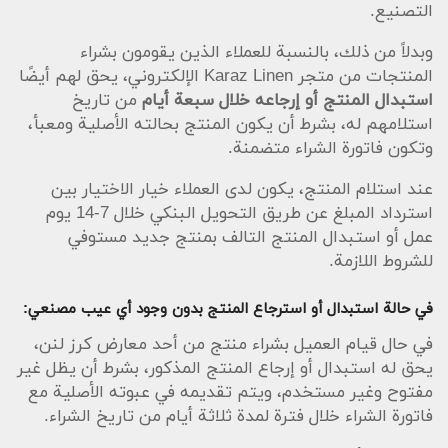
التصنيع.
وبدلاً من ذلك، بالنسبة للعملاء الذين يقومون بشراء
المنتجات من متجر Karaz Linen الإلكتروني، يحق لهم أيضًا
استبدال المنتج أو إرجاعه خلال سبعة أيام
من تاريخ
استلامهم له، بشرط أن يكون المنتج بحالته الأصلية ومعبأ،
وتكون فاتورة الشراء متضمنة.
عند استلام المنتج، يكون لدى العملاء خيار الاختيار بين
استرداد المبلغ عن طريق التحويل البنكي خلال 7-14 يوم
عمل أو استبدال المنتج التالف بمنتج جديد مستوفي
للشروط اللازمة.
في حالة استبدال أو استرجاع المنتج بدون وجود أي عيب مصنعي:
في حال قيام العميل بشراء منتج من أحد معارض كرز لنن،
يحق له استبدال أو إرجاع المنتج المذكور، بشرط أن يظل غير
مفتوح وغير مستخدم، ويتم تقديمه في عبوته الأصلية مع
فاتورة الشراء خلال فترة لمدة ثلاثة أيام من تاريخ الشراء.