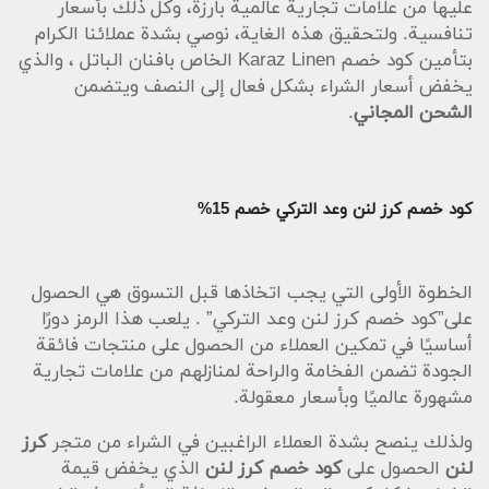
عليها من علامات تجارية عالمية بارزة، وكل ذلك بأسعار
تنافسية. ولتحقيق هذه الغاية، نوصي بشدة عملائنا الكرام
بتأمين كود خصم Karaz Linen الخاص بافنان الباتل ، والذي
يخفض أسعار الشراء بشكل فعال إلى النصف ويتضمن
الشحن المجاني
.
كود خصم كرز لنن وعد التركي خصم 15%
الخطوة الأولى التي يجب اتخاذها قبل التسوق هي الحصول
على”كود خصم كرز لنن وعد التركي” . يلعب هذا الرمز دورًا
أساسيًا في تمكين العملاء من الحصول على منتجات فائقة
الجودة تضمن الفخامة والراحة لمنازلهم من علامات تجارية
مشهورة عالميًا وبأسعار معقولة.
ولذلك ينصح بشدة العملاء الراغبين في الشراء من متجر
كرز
لنن
الحصول على
كود خصم كرز لنن
الذي يخفض قيمة