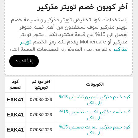
أخر كوبون خصم تويتر مذركير
باستخدامك كود تخفيض تويتر مذركير و قسيمة خصم
تويتر مذركير سوف تستفدون من أهم خصم متوفر
ويصل الى 15% من قيمة مشترياتكم . متجر تويتر
مذركير أو Mothercare يقدم لكم رمز الخصم
تويتر
مذركير
و هو من بين العروض و الخصومات المهمة التي
يعمل كوبون سعودي على نشرها في هدا القسم الخاص
إقرأ المزيد
بجديد التخفيضات و العروض Mothercare .
يمكنكم الإضطلاع على جميع
أكواد خصم
تويتر مذركير
اخر مره تم
كود
Mothercare من خلال قسم خاص
بكوبونات تويتر
الكوبونات
تجربتها
الخصم
مذركير
كود خصم مذركير البحرين تخفيض 15%
EXK41
07/08/2026
على الكل
عن تويتر مذركير
كود خصم مذركير الكويت تخفيض 15%
EXK41
07/08/2026
على الكل
كود خصم مذركير الامارات تخفيض 15%
EXK41
07/08/2026
على الكل