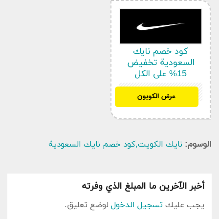
تخفيضات
كود خصم نايك
السعودية تخفيض
15% على الكل
“هذه العروض و أكواد الخصم تعمل الشركة على اتاحتها
SAH5
عرض الكوبون
في الموقع نفسه أو في صفحاتها على مواقع سوشيال
ميديا .و تعمل بجمع هذه أكواد الخصم أول بأول لعرض
أحدث هذه الرموز التخفيضية و العروض هنا على
منصتنا كوبون سعودي لتتمكن من الإستفادة منها على
الوسوم:
نايك الكويت,كود خصم نايك السعودية
طلبك بأقل التكاليف .
يوفر رمز نايك السعودية أحدث تشكيلة مميزة من
الملابس الخاصة بالأطفال و الأولاد واصدارات الموسم
أخبر الآخرين ما المبلغ الذي وفرته
المقبل, إضافة إلى أقسام إضافية لاقت إعجاب الكثير
من محبيى الطلب مثل قسم الصفقات والمزيد بأسعار
يجب عليك
تسجيل الدخول
لوضع تعليق.
تنافسية بشكل حصري عند استخدام كود تخفيض نايك